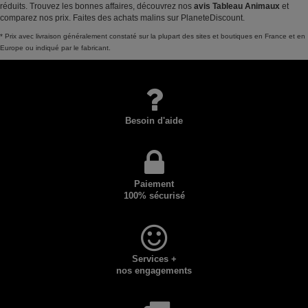
réduits. Trouvez les bonnes affaires, découvrez nos
avis Tableau Animaux
et
comparez nos prix. Faites des achats malins sur PlaneteDiscount.
* Prix avec livraison généralement constaté sur la plupart des sites et boutiques en France et en
Europe ou indiqué par le fabricant.
Besoin d'aide
Paiement
100% sécurisé
Services +
nos engagements