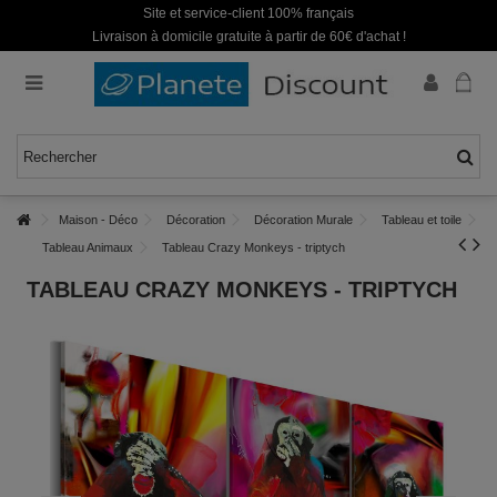
Site et service-client 100% français
Livraison à domicile gratuite à partir de 60€ d'achat !
Maison - Déco
Décoration
Décoration Murale
Tableau et toile
Tableau Animaux
Tableau Crazy Monkeys - triptych
TABLEAU CRAZY MONKEYS - TRIPTYCH