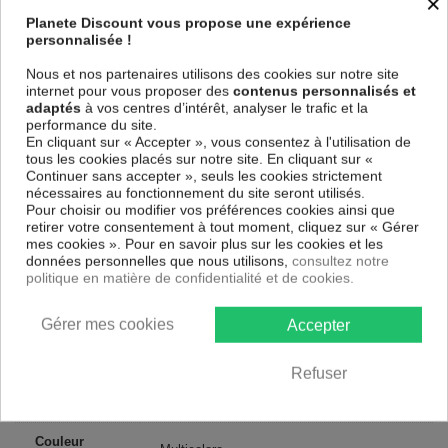
×
Le Tableau Crazy Monkeys - triptych
est imprimé sur un papier intissé
Planete Discount vous propose une expérience
spécial et de haute qualité qui reflète parfaitement les couleurs avec
personnalisée !
des détails parfaitement reproduits. Grâce à une impression sur tous les
cotés et une toile tendue sur un châssis fait de matériaux respectueux
Nous et nos partenaires utilisons des cookies sur notre site
de l'environnement, vous pourrez suspendre le tableau immédiatement
internet pour vous proposer des
contenus personnalisés et
sans avoir à l'encadrer.
adaptés
à vos centres d’intérêt, analyser le trafic et la
Le Tableau Animaux Crazy Monkeys - triptych
est résistant aux
performance du site.
rayons UV, inodore et 100 % sûr, parfait même pour la chambre à
En cliquant sur « Accepter », vous consentez à l'utilisation de
coucher et la chambre des enfants.
tous les cookies placés sur notre site. En cliquant sur «
Continuer sans accepter », seuls les cookies strictement
Notre large choix de tableaux tendances et modernes constituent un
nécessaires au fonctionnement du site seront utilisés.
moyen simple et pas cher de donner une nouvelle touche à vos
Pour choisir ou modifier vos préférences cookies ainsi que
intérieurs, il y en a pour tous les goût.
retirer votre consentement à tout moment, cliquez sur « Gérer
mes cookies ». Pour en savoir plus sur les cookies et les
Descriptif technique
données personnelles que nous utilisons,
consultez notre
politique en matière de confidentialité et de cookies.
Matériaux
MDF
Gérer mes cookies
Accepter
Collection
Artgeist
Refuser
Dimensions
90x60 cm, 120x80 cm
(cm)
Couleur