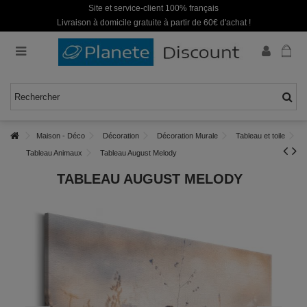
Site et service-client 100% français
Livraison à domicile gratuite à partir de 60€ d'achat !
Maison - Déco
Décoration
Décoration Murale
Tableau et toile
Tableau Animaux
Tableau August Melody
TABLEAU AUGUST MELODY