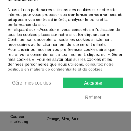
une toile tendue sur un châssis fait de matériaux respectueux de
Nous et nos partenaires utilisons des cookies sur notre site
l'environnement, vous pourrez suspendre le tableau immédiatement
internet pour vous proposer des
contenus personnalisés et
sans avoir à l'encadrer.
adaptés
à vos centres d’intérêt, analyser le trafic et la
Le Tableau Animaux August Melody
est résistant aux rayons UV,
performance du site.
inodore et 100 % sûr, parfait même pour la chambre à coucher et la
En cliquant sur « Accepter », vous consentez à l'utilisation de
chambre des enfants.
tous les cookies placés sur notre site. En cliquant sur «
Continuer sans accepter », seuls les cookies strictement
Notre large choix de tableaux tendances et modernes constituent un
nécessaires au fonctionnement du site seront utilisés.
moyen simple et pas cher de donner une nouvelle touche à vos
Pour choisir ou modifier vos préférences cookies ainsi que
intérieurs, il y en a pour tous les goût.
retirer votre consentement à tout moment, cliquez sur « Gérer
mes cookies ». Pour en savoir plus sur les cookies et les
Descriptif technique
données personnelles que nous utilisons,
consultez notre
politique en matière de confidentialité et de cookies.
Matériaux
MDF
Gérer mes cookies
Accepter
Collection
Artgeist
Refuser
Dimensions
60x40 cm, 120x80 cm, 90x60 cm
(cm)
Couleur
Orange, Bleu, Brun
marketing