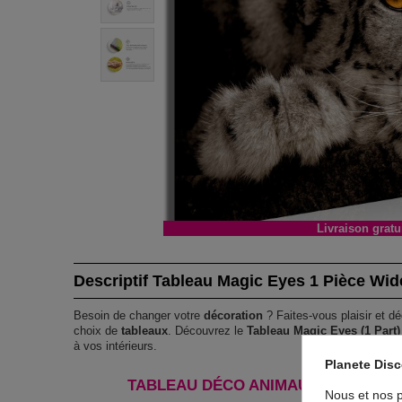
Livraison gratu
Descriptif Tableau Magic Eyes 1 Pièce Wid
Besoin de changer votre
décoration
? Faites-vous plaisir et dé
choix de
tableaux
. Découvrez le
Tableau Magic Eyes (1 Part
à vos intérieurs.
Planete Dis
TABLEAU DÉCO ANIMAUX MAGIC EYES
Nous et nos p