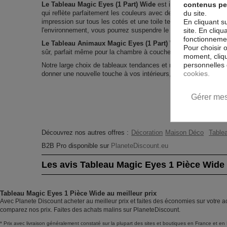
contenus pe
Le Tableau Magic Eyes (1 Part) Wide
est imprimé sur un papie
du site.
qui reflète parfaitement les couleurs avec des détails parfaite
En cliquant s
impression sur tous les cotés et une toile tendue sur un châss
site. En cliq
l'environnement, vous pourrez suspendre le tableau immédiatem
fonctionnement
Le Tableau Animaux Magic Eyes (1 Part) Wide
est résistant
Pour choisir 
sûr, parfait même pour la chambre à coucher et la chambre des
moment, cliqu
personnelles 
Notre large choix de tableaux tendances et modernes constitu
cookies.
donner une nouvelle touche à vos intérieurs, il y en a pour tous
Gérer mes
Découvrez nos autres offres :
Décoration
Maison Déco
Tablea
B2B Pro disponible sur
PlaneteDiscount.eu
Les avis Tableau Magic Eyes 1 Pièce Wide
Tableau Magic Eyes 1 Pièce Wide au meilleur prix
Avec Planete Discount acheter au meilleur prix et faites des économies sur votre 
comparez nos prix. Faites des achats malins sur PlaneteDiscount.
* Prix avec livraison généralement constaté sur la plupart des sites et boutiques en France et en 