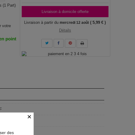
 (1 Part)
Livraison à domicile offerte
Livraison à partir du
( 5,99 € )
mercredi 12 août
r votre
Détails
 en point
F
×
geist
x80 cm, 90x60 cm
oser des