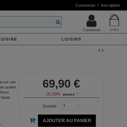
Connexion / Inscription
(vide)
Connexion
CUISINE
LOISIRS
69,90 €
de
est une
te qualité,
lleurs
-31.93%
*
102,69 €
 haute
Quantité :
AJOUTER AU PANIER