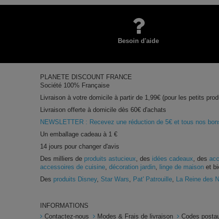
Besoin d'aide
PLANETE DISCOUNT FRANCE
Société 100% Française
Livraison à votre domicile à partir de 1,99€ (pour les petits prod
Livraison offerte à domicile dès 60€ d'achats
NEWSLETTER : Recevez une réduction de 5€ et tous nos bons 
Un emballage cadeau à 1 €
14 jours pour changer d'avis
Des milliers de
produits astucieux
, des
idées cadeaux
, des
acc
accessoires de cuisine
,
décoration jardin
,
linge de maison
et bi
Des
produits Disney
,
Star Wars
,
Pat' Patrouille
,
La Reine des 
INFORMATIONS
Contactez-nous
Modes & Frais de livraison
Codes postau