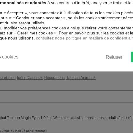
rsonnalisés et adaptés
à vos centres d’intérêt, analyser le trafic et 
r intissé spécial et de haute qualité
ment reproduits. Grâce à une
Couleur marketing
Ora
ur « Accepter », vous consentez à l'utilisation de tous les cookies placé
is fait de matériaux respectueux de
uant sur « Continuer sans accepter », seuls les cookies strictement néce
ent sans avoir à l'encadrer.
Thème
Cha
 du site seront utilisés.
 aux rayons UV, inodore et 100 %
ou modifier vos préférences cookies ainsi que retirer votre consentemen
 enfants.
Impression
Hau
ez sur « Gérer mes cookies ». Pour en savoir plus sur les cookies et 
que nous utilisons,
consultez notre politique en matière de confidentiali
ent un moyen simple et pas cher de
Résolution
360
 les goût.
Protection anti-UV
Oui
 cookies
Refuser
Châssis
2 c
u et toile
Idées Cadeaux
Décorations
Tableau Animaux
achat Tableau Magic Eyes 1 Pièce Wide mais aussi sur nos autres produits à prix ré
Europe ou indiqué par le fabricant.