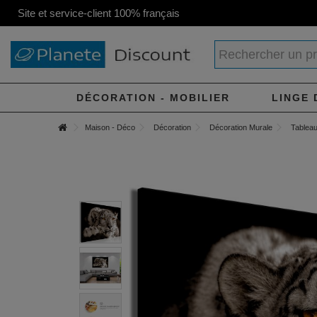
Site et service-client 100% français
DÉCORATION - MOBILIER
LINGE 
Maison - Déco
Décoration
Décoration Murale
Tableau 