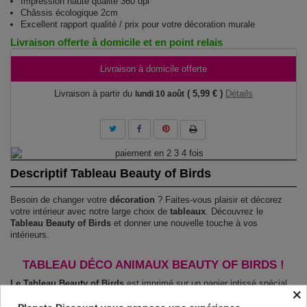
Impression haute qualité 360 dpi
Châssis écologique 2cm
Excellent rapport qualité / prix pour votre décoration murale
Livraison offerte à domicile et en point relais
Livraison à domicile offerte
Livraison à partir du
( 5,99 € )
Détails
lundi 10 août
Descriptif Tableau Beauty of Birds
Besoin de changer votre
décoration
? Faites-vous plaisir et décorez
votre intérieur avec notre large choix de
tableaux
. Découvrez le
Tableau Beauty of Birds
et donner une nouvelle touche à vos
intérieurs.
TABLEAU DÉCO ANIMAUX BEAUTY OF BIRDS !
Le Tableau Beauty of Birds
est imprimé sur un papier intissé spécial
×
et de haute qualité qui reflète parfaitement les couleurs avec des détails
parfaitement reproduits. Grâce à une impression sur tous les cotés et