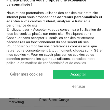
Planete Discount vous propose une expérience
une toile tendue sur un châssis fait de matériaux respectueux de
personnalisée !
l'environnement, vous pourrez suspendre le tableau immédiatement
sans avoir à l'encadrer.
Nous et nos partenaires utilisons des cookies sur notre site
internet pour vous proposer des
contenus personnalisés et
Le Tableau Animaux Beauty of Birds
est résistant aux rayons UV,
adaptés
à vos centres d’intérêt, analyser le trafic et la
inodore et 100 % sûr, parfait même pour la chambre à coucher et la
performance du site.
chambre des enfants.
En cliquant sur « Accepter », vous consentez à l'utilisation de
tous les cookies placés sur notre site. En cliquant sur «
Notre large choix de tableaux tendances et modernes constituent un
Continuer sans accepter », seuls les cookies strictement
moyen simple et pas cher de donner une nouvelle touche à vos
nécessaires au fonctionnement du site seront utilisés.
intérieurs, il y en a pour tous les goût.
Pour choisir ou modifier vos préférences cookies ainsi que
retirer votre consentement à tout moment, cliquez sur « Gérer
Descriptif technique
mes cookies ». Pour en savoir plus sur les cookies et les
données personnelles que nous utilisons,
consultez notre
politique en matière de confidentialité et de cookies.
Matériaux
MDF
Gérer mes cookies
Accepter
Collection
Artgeist
Dimensions
Refuser
150x50 cm, 135x45 cm, 120x40 cm
(cm)
Couleur
Rose, Blanc, Orange
marketing