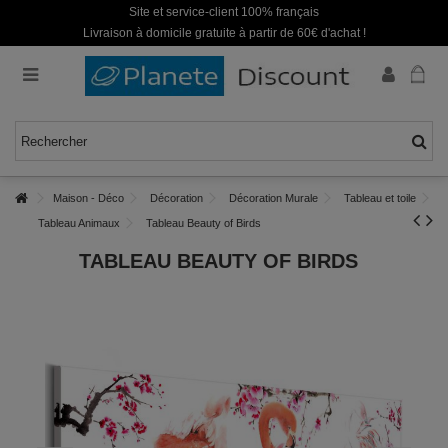
Site et service-client 100% français
Livraison à domicile gratuite à partir de 60€ d'achat !
Maison - Déco
Décoration
Décoration Murale
Tableau et toile
Tableau Animaux
Tableau Beauty of Birds
TABLEAU BEAUTY OF BIRDS