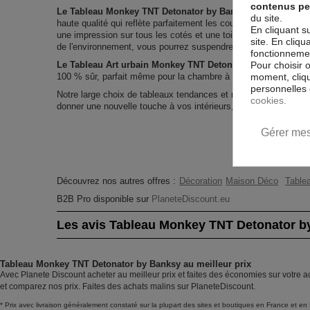
contenus pe
Le Tableau Monkey TNT Detonator by Banksy
est imprimé su
du site.
haute qualité qui reflète parfaitement les couleurs avec des dét
En cliquant s
une impression sur tous les cotés et une toile tendue sur un c
site. En cliq
de l'environnement, vous pourrez suspendre le tableau immédia
fonctionnement
Pour choisir 
Le Tableau Art urbain Monkey TNT Detonator by Banksy
es
moment, cliqu
100 % sûr, parfait même pour la chambre à coucher et la cham
personnelles 
Notre large choix de tableaux tendances et modernes constitu
cookies.
donner une nouvelle touche à vos intérieurs, il y en a pour tous
Gérer mes
Découvrez nos autres offres :
Décoration
Maison Déco
Tablea
B2B Pro disponible sur
PlaneteDiscount.eu
Les avis Tableau Monkey TNT Detonator b
Tableau Monkey TNT Detonator by Banksy au meilleur prix
Avec Planete Discount acheter au meilleur prix et faites des économies sur votre 
et comparez nos prix. Faites des achats malins sur PlaneteDiscount.
* Prix avec livraison généralement constaté sur la plupart des sites et boutiques en France et en 