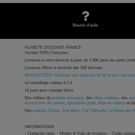
Besoin d'aide
PLANETE DISCOUNT FRANCE
Société 100% Française
Livraison à votre domicile à partir de 1,99€ (pour les petits prod
Livraison offerte à domicile dès 60€ d'achats
NEWSLETTER : Recevez une réduction de 5€ et tous nos bons 
Un emballage cadeau à 1 €
14 jours pour changer d'avis
Des milliers de
produits astucieux
, des
idées cadeaux
, des
acc
accessoires de cuisine
,
décoration jardin
,
linge de maison
et bi
Des
produits Disney
,
Star Wars
,
Pat' Patrouille
,
La Reine des 
INFORMATIONS
Contactez-nous
Modes & Frais de livraison
Codes postau