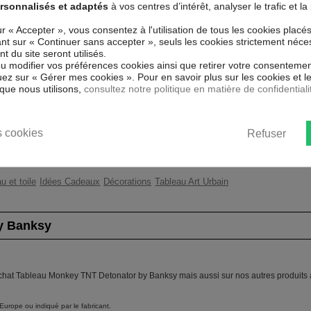
rsonnalisés et adaptés
à vos centres d’intérêt, analyser le trafic et 
r un papier intissé spécial et de
Couleur marketing
Jau
ails parfaitement reproduits. Grâce à
ur « Accepter », vous consentez à l'utilisation de tous les cookies placé
hâssis fait de matériaux respectueux
uant sur « Continuer sans accepter », seuls les cookies strictement néce
Thème
Ba
tement sans avoir à l'encadrer.
 du site seront utilisés.
ou modifier vos préférences cookies ainsi que retirer votre consentemen
t résistant aux rayons UV, inodore et
Impression
Hau
ez sur « Gérer mes cookies ». Pour en savoir plus sur les cookies et 
bre des enfants.
que nous utilisons,
consultez notre politique en matière de confidentiali
ent un moyen simple et pas cher de
Résolution
360
 les goût.
Protection anti-UV
Oui
 cookies
Refuser
Châssis
2 c
u et toile
Idées Cadeaux
Décorations
Tableau Art Urbain
y Banksy
achat Tableau Monkey TNT Detonator by Banksy mais aussi sur nos autres produits à
Europe ou indiqué par le fabricant.