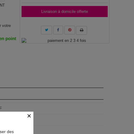
TNT
Livraison à domicile offerte
r votre
 en point
F
×
geist
x80 cm, 90x60 cm
oser des