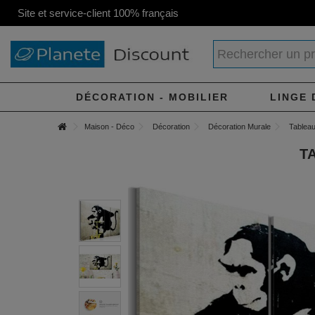
Site et service-client 100% français
DÉCORATION - MOBILIER
LINGE 
Maison - Déco
Décoration
Décoration Murale
Tableau 
T