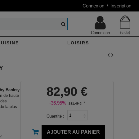
Connexion / Inscription
(vide)
Connexion
CUISINE
LOISIRS
Y
82,90 €
 by Banksy
n de haute
 des
-36.95%
*
131,49 €
de la plus
Quantité :
AJOUTER AU PANIER