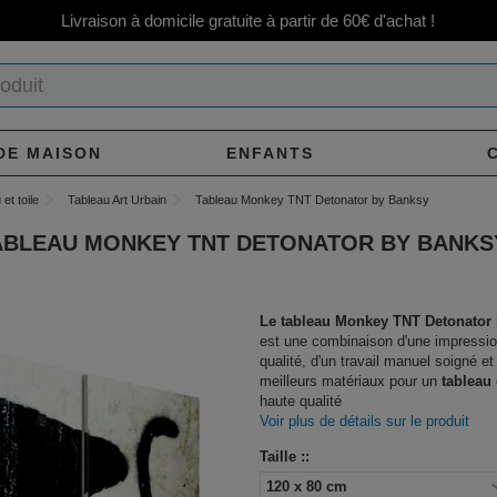
Livraison à domicile gratuite à partir de 60€ d'achat !
DE MAISON
ENFANTS
et toile
Tableau Art Urbain
Tableau Monkey TNT Detonator by Banksy
ABLEAU MONKEY TNT DETONATOR BY BANKS
Le tableau Monkey TNT Detonator
est une combinaison d'une impressio
qualité, d'un travail manuel soigné et
meilleurs matériaux pour un
tableau
haute qualité
Voir plus de détails sur le produit
Taille ::