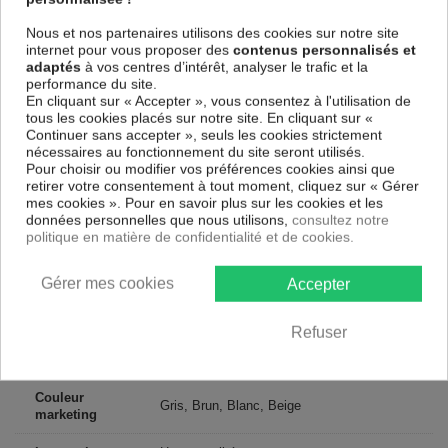
une toile tendue sur un châssis fait de matériaux respectueux de
Nous et nos partenaires utilisons des cookies sur notre site
l'environnement, vous pourrez suspendre le tableau immédiatement
internet pour vous proposer des
contenus personnalisés et
sans avoir à l'encadrer.
adaptés
à vos centres d’intérêt, analyser le trafic et la
Le Tableau Art urbain Animal Masks I
est résistant aux rayons UV,
performance du site.
inodore et 100 % sûr, parfait même pour la chambre à coucher et la
En cliquant sur « Accepter », vous consentez à l'utilisation de
chambre des enfants.
tous les cookies placés sur notre site. En cliquant sur «
Continuer sans accepter », seuls les cookies strictement
Notre large choix de tableaux tendances et modernes constituent un
nécessaires au fonctionnement du site seront utilisés.
moyen simple et pas cher de donner une nouvelle touche à vos
Pour choisir ou modifier vos préférences cookies ainsi que
intérieurs, il y en a pour tous les goût.
retirer votre consentement à tout moment, cliquez sur « Gérer
mes cookies ». Pour en savoir plus sur les cookies et les
Descriptif technique
données personnelles que nous utilisons,
consultez notre
politique en matière de confidentialité et de cookies.
Matériaux
MDF
Gérer mes cookies
Accepter
Collection
Artgeist
Refuser
Dimensions
225x90 cm, 200x80 cm
(cm)
Couleur
Gris, Brun, Blanc, Beige
marketing