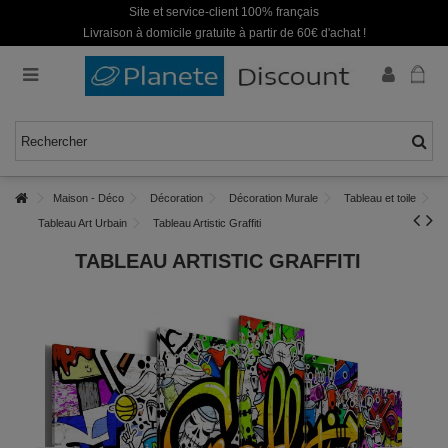
Site et service-client 100% français
Livraison à domicile gratuite à partir de 60€ d'achat !
Maison - Déco
Décoration
Décoration Murale
Tableau et toile
Tableau Art Urbain
Tableau Artistic Graffiti
TABLEAU ARTISTIC GRAFFITI