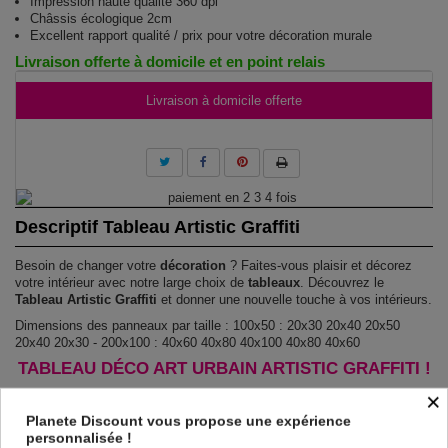
Impression haute qualité 360 dpi
Châssis écologique 2cm
Excellent rapport qualité / prix pour votre décoration murale
Livraison offerte à domicile et en point relais
Livraison à domicile offerte
Descriptif Tableau Artistic Graffiti
Besoin de changer votre
décoration
? Faites-vous plaisir et décorez
votre intérieur avec notre large choix de
tableaux
. Découvrez le
Tableau Artistic Graffiti
et donner une nouvelle touche à vos intérieurs.
Dimensions des panneaux par taille : 100x50 : 20x30 20x40 20x50
20x40 20x30 - 200x100 : 40x60 40x80 40x100 40x80 40x60
TABLEAU DÉCO ART URBAIN ARTISTIC GRAFFITI !
×
Le Tableau Artistic Graffiti
est imprimé sur un papier intissé spécial et
de haute qualité qui reflète parfaitement les couleurs avec des détails
Planete Discount vous propose une expérience
parfaitement reproduits. Grâce à une impression sur tous les cotés et
personnalisée !
une toile tendue sur un châssis fait de matériaux respectueux de