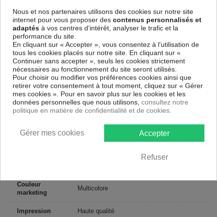
l'environnement, vous pourrez suspendre le tableau immédiatement
Nous et nos partenaires utilisons des cookies sur notre site
sans avoir à l'encadrer.
internet pour vous proposer des
contenus personnalisés et
adaptés
à vos centres d’intérêt, analyser le trafic et la
Le Tableau Art urbain Artistic Graffiti
est résistant aux rayons UV,
performance du site.
inodore et 100 % sûr, parfait même pour la chambre à coucher et la
En cliquant sur « Accepter », vous consentez à l'utilisation de
chambre des enfants.
tous les cookies placés sur notre site. En cliquant sur «
Notre large choix de tableaux tendances et modernes constituent un
Continuer sans accepter », seuls les cookies strictement
moyen simple et pas cher de donner une nouvelle touche à vos
nécessaires au fonctionnement du site seront utilisés.
intérieurs, il y en a pour tous les goût.
Pour choisir ou modifier vos préférences cookies ainsi que
retirer votre consentement à tout moment, cliquez sur « Gérer
mes cookies ». Pour en savoir plus sur les cookies et les
Descriptif technique
données personnelles que nous utilisons,
consultez notre
politique en matière de confidentialité et de cookies.
Matériaux
MDF
Gérer mes cookies
Accepter
Collection
Artgeist
Refuser
Dimensions
200x100 cm, 100x50 cm
(cm)
Couleur
Multicolore
marketing
Impression
Haute qualité