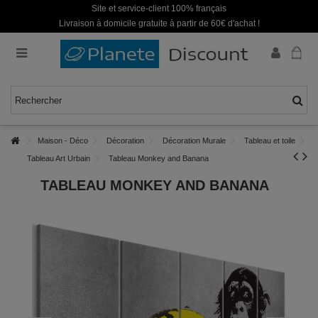
Site et service-client 100% français
Livraison à domicile gratuite à partir de 60€ d'achat !
Maison - Déco
Décoration
Décoration Murale
Tableau et toile
Tableau Art Urbain
Tableau Monkey and Banana
TABLEAU MONKEY AND BANANA