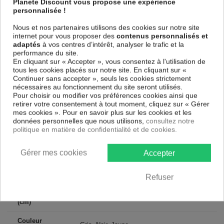
Planete Discount vous propose une expérience
Le Tableau Monkey and Banana
est imprimé sur un papier intissé
personnalisée !
spécial et de haute qualité qui reflète parfaitement les couleurs avec
des détails parfaitement reproduits. Grâce à une impression sur tous les
Nous et nos partenaires utilisons des cookies sur notre site
cotés et une toile tendue sur un châssis fait de matériaux respectueux
internet pour vous proposer des
contenus personnalisés et
de l'environnement, vous pourrez suspendre le tableau immédiatement
adaptés
à vos centres d’intérêt, analyser le trafic et la
sans avoir à l'encadrer.
performance du site.
Le Tableau Art urbain Monkey and Banana
est résistant aux rayons
En cliquant sur « Accepter », vous consentez à l'utilisation de
UV, inodore et 100 % sûr, parfait même pour la chambre à coucher et la
tous les cookies placés sur notre site. En cliquant sur «
chambre des enfants.
Continuer sans accepter », seuls les cookies strictement
nécessaires au fonctionnement du site seront utilisés.
Notre large choix de tableaux tendances et modernes constituent un
Pour choisir ou modifier vos préférences cookies ainsi que
moyen simple et pas cher de donner une nouvelle touche à vos
retirer votre consentement à tout moment, cliquez sur « Gérer
intérieurs, il y en a pour tous les goût.
mes cookies ». Pour en savoir plus sur les cookies et les
données personnelles que nous utilisons,
consultez notre
politique en matière de confidentialité et de cookies.
Descriptif technique
Gérer mes cookies
Accepter
Matériaux
MDF
Collection
Artgeist
Refuser
Dimensions
225x90 cm, 200x80 cm
(cm)
Couleur