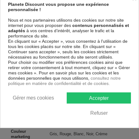
de haute qualité qui reflète parfaitement les couleurs avec des détails
Planete Discount vous propose une expérience
parfaitement reproduits. Grâce à une impression sur tous les cotés et
personnalisée !
une toile tendue sur un châssis fait de matériaux respectueux de
l'environnement, vous pourrez suspendre le tableau immédiatement
Nous et nos partenaires utilisons des cookies sur notre site
sans avoir à l'encadrer.
internet pour vous proposer des
contenus personnalisés et
adaptés
à vos centres d’intérêt, analyser le trafic et la
Le Tableau Art urbain Avion (Bansky)
est résistant aux rayons UV,
performance du site.
inodore et 100 % sûr, parfait même pour la chambre à coucher et la
En cliquant sur « Accepter », vous consentez à l'utilisation de
chambre des enfants.
tous les cookies placés sur notre site. En cliquant sur «
Notre large choix de tableaux tendances et modernes constituent un
Continuer sans accepter », seuls les cookies strictement
moyen simple et pas cher de donner une nouvelle touche à vos
nécessaires au fonctionnement du site seront utilisés.
intérieurs, il y en a pour tous les goût.
Pour choisir ou modifier vos préférences cookies ainsi que
retirer votre consentement à tout moment, cliquez sur « Gérer
mes cookies ». Pour en savoir plus sur les cookies et les
Descriptif technique
données personnelles que nous utilisons,
consultez notre
politique en matière de confidentialité et de cookies.
Matériaux
MDF
Gérer mes cookies
Accepter
Collection
Artgeist
Refuser
Dimensions
60x30 cm, 120x60 cm
(cm)
Couleur
Gris, Rouge, Blanc, Noir, Crème
marketing