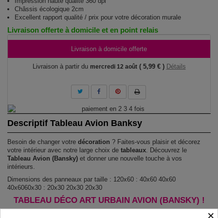
Impression haute qualité 360 dpi
Châssis écologique 2cm
Excellent rapport qualité / prix pour votre décoration murale
Livraison offerte à domicile et en point relais
Livraison à domicile offerte
Livraison à partir du
( 5,99 € )
Détails
mercredi 12 août
Descriptif Tableau Avion Banksy
Besoin de changer votre
décoration
? Faites-vous plaisir et décorez
votre intérieur avec notre large choix de
tableaux
. Découvrez le
Tableau Avion (Bansky)
et donner une nouvelle touche à vos
intérieurs.
Dimensions des panneaux par taille : 120x60 : 40x60 40x60
40x6060x30 : 20x30 20x30 20x30
TABLEAU DÉCO ART URBAIN AVION (BANSKY) !
×
Le Tableau Avion (Bansky)
est imprimé sur un papier intissé spécial et