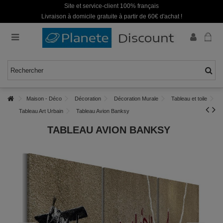
Site et service-client 100% français
Livraison à domicile gratuite à partir de 60€ d'achat !
Maison - Déco
Décoration
Décoration Murale
Tableau et toile
Tableau Art Urbain
Tableau Avion Banksy
TABLEAU AVION BANKSY