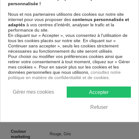
et de haute qualité qui reflète parfaitement les couleurs avec des détails
personnalisée !
parfaitement reproduits. Grâce à une impression sur tous les cotés et
une toile tendue sur un châssis fait de matériaux respectueux de
Nous et nos partenaires utilisons des cookies sur notre site
l'environnement, vous pourrez suspendre le tableau immédiatement
internet pour vous proposer des
contenus personnalisés et
sans avoir à l'encadrer.
adaptés
à vos centres d’intérêt, analyser le trafic et la
performance du site.
Le Tableau Art urbain Londres rouges
est résistant aux rayons UV,
En cliquant sur « Accepter », vous consentez à l'utilisation de
inodore et 100 % sûr, parfait même pour la chambre à coucher et la
tous les cookies placés sur notre site. En cliquant sur «
chambre des enfants.
Continuer sans accepter », seuls les cookies strictement
Notre large choix de tableaux tendances et modernes constituent un
nécessaires au fonctionnement du site seront utilisés.
moyen simple et pas cher de donner une nouvelle touche à vos
Pour choisir ou modifier vos préférences cookies ainsi que
intérieurs, il y en a pour tous les goût.
retirer votre consentement à tout moment, cliquez sur « Gérer
mes cookies ». Pour en savoir plus sur les cookies et les
données personnelles que nous utilisons,
consultez notre
Descriptif technique
politique en matière de confidentialité et de cookies.
Matériaux
MDF
Gérer mes cookies
Accepter
Collection
Artgeist
Refuser
Dimensions
60x40 cm, 120x80 cm, 90x60 cm
(cm)
Couleur
Rouge, Gris
marketing