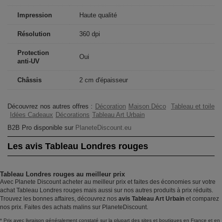
Impression
Haute qualité
Résolution
360 dpi
Protection
Oui
anti-UV
Châssis
2 cm d'épaisseur
Découvrez nos autres offres :
Décoration
Maison Déco
Tableau et toile
Idées Cadeaux
Décorations
Tableau Art Urbain
B2B Pro disponible sur
PlaneteDiscount.eu
Les avis Tableau Londres rouges
Tableau Londres rouges au meilleur prix
Avec Planete Discount acheter au meilleur prix et faites des économies sur votre
achat Tableau Londres rouges mais aussi sur nos autres produits à prix réduits.
Trouvez les bonnes affaires, découvrez nos
avis Tableau Art Urbain
et comparez
nos prix. Faites des achats malins sur PlaneteDiscount.
* Prix avec livraison généralement constaté sur la plupart des sites et boutiques en France et en