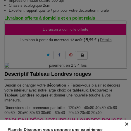
Impression haute qualité 360 dpi
Châssis écologique 2cm
Excellent rapport qualité / prix pour votre décoration murale
Livraison offerte à domicile et en point relais
Livraison à domicile offerte
Livraison à partir du
( 5,99 € )
Détails
mercredi 12 août
Descriptif Tableau Londres rouges
Besoin de changer votre
décoration
? Faites-vous plaisir et décorez
votre intérieur avec notre large choix de
tableaux
. Découvrez le
Tableau Londres rouges
et donner une nouvelle touche à vos
intérieurs.
Dimensions des panneaux par taille : 120x80 : 40x80 40x80 40x80 -
90x60 : 30x60 30x60 30x60 - 60x40 : 20x40 20x40 20x40
TABLEAU DÉCO ART URBAIN LONDRES ROUGES !
×
Le Tableau Londres rouges
est imprimé sur un papier intissé spécial
Planete Discount vous propose une expérience