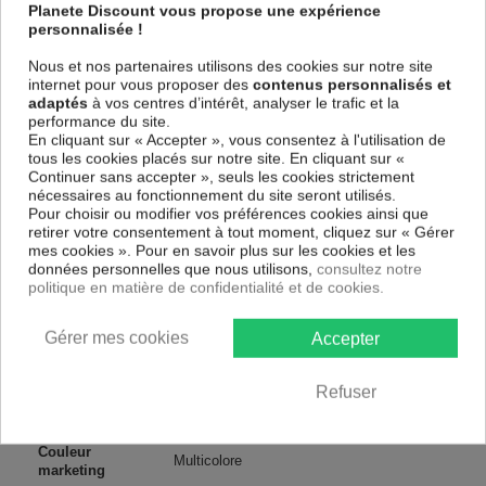
spécial et de haute qualité qui reflète parfaitement les couleurs avec
Planete Discount vous propose une expérience
des détails parfaitement reproduits. Grâce à une impression sur tous les
personnalisée !
cotés et une toile tendue sur un châssis fait de matériaux respectueux
de l'environnement, vous pourrez suspendre le tableau immédiatement
Nous et nos partenaires utilisons des cookies sur notre site
sans avoir à l'encadrer.
internet pour vous proposer des
contenus personnalisés et
adaptés
à vos centres d’intérêt, analyser le trafic et la
Le Tableau Art urbain Art of Collage: Banksy
est résistant aux
performance du site.
rayons UV, inodore et 100 % sûr, parfait même pour la chambre à
En cliquant sur « Accepter », vous consentez à l'utilisation de
coucher et la chambre des enfants.
tous les cookies placés sur notre site. En cliquant sur «
Notre large choix de tableaux tendances et modernes constituent un
Continuer sans accepter », seuls les cookies strictement
moyen simple et pas cher de donner une nouvelle touche à vos
nécessaires au fonctionnement du site seront utilisés.
intérieurs, il y en a pour tous les goût.
Pour choisir ou modifier vos préférences cookies ainsi que
retirer votre consentement à tout moment, cliquez sur « Gérer
mes cookies ». Pour en savoir plus sur les cookies et les
Descriptif technique
données personnelles que nous utilisons,
consultez notre
politique en matière de confidentialité et de cookies.
Matériaux
MDF
Gérer mes cookies
Accepter
Collection
Artgeist
Refuser
Dimensions
60x40 cm, 120x80 cm, 90x60 cm
(cm)
Couleur
Multicolore
marketing