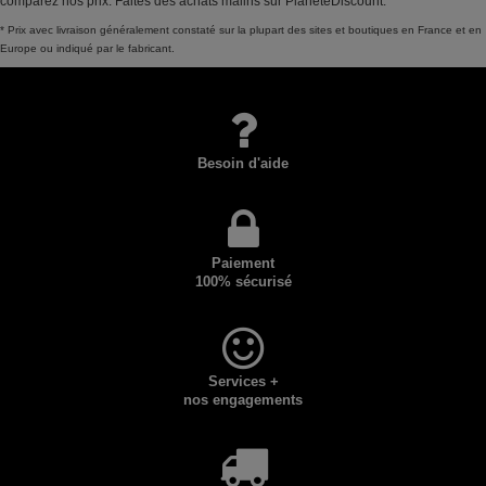
comparez nos prix. Faites des achats malins sur PlaneteDiscount.
* Prix avec livraison généralement constaté sur la plupart des sites et boutiques en France et en
Europe ou indiqué par le fabricant.
Besoin d'aide
Paiement
100% sécurisé
Services +
nos engagements