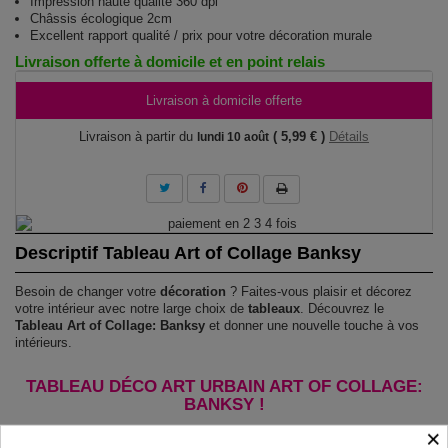
Impression haute qualité 360 dpi
Châssis écologique 2cm
Excellent rapport qualité / prix pour votre décoration murale
Livraison offerte à domicile et en point relais
Livraison à domicile offerte
Livraison à partir du
( 5,99 € )
Détails
lundi 10 août
Descriptif Tableau Art of Collage Banksy
Besoin de changer votre
décoration
? Faites-vous plaisir et décorez
votre intérieur avec notre large choix de
tableaux
. Découvrez le
Tableau Art of Collage: Banksy
et donner une nouvelle touche à vos
intérieurs.
TABLEAU DÉCO ART URBAIN ART OF COLLAGE:
BANKSY !
×
Le Tableau Art of Collage: Banksy
est imprimé sur un papier intissé