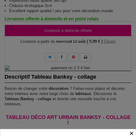
Impression haute qualité 360 dpi
Châssis écologique 2cm
Excellent rapport qualité / prix pour votre décoration murale
Livraison offerte à domicile et en point relais
Livraison à domicile offerte
Livraison à partir du
( 5,99 € )
Détails
mercredi 12 août
Descriptif Tableau Banksy - collage
Besoin de changer votre
décoration
? Faites-vous plaisir et décorez
votre intérieur avec notre large choix de
tableaux
. Découvrez le
Tableau Banksy - collage
et donner une nouvelle touche à vos
intérieurs.
TABLEAU DÉCO ART URBAIN BANKSY - COLLAGE
!
×
Le Tableau Banksy - collage
est imprimé sur un papier intissé spécial