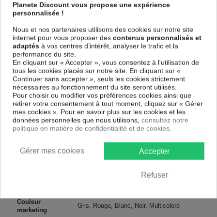
et de haute qualité qui reflète parfaitement les couleurs avec des détails
Planete Discount vous propose une expérience
parfaitement reproduits. Grâce à une impression sur tous les cotés et
personnalisée !
une toile tendue sur un châssis fait de matériaux respectueux de
l'environnement, vous pourrez suspendre le tableau immédiatement
Nous et nos partenaires utilisons des cookies sur notre site
sans avoir à l'encadrer.
internet pour vous proposer des
contenus personnalisés et
adaptés
à vos centres d’intérêt, analyser le trafic et la
Le Tableau Art urbain Banksy - collage
est résistant aux rayons UV,
performance du site.
inodore et 100 % sûr, parfait même pour la chambre à coucher et la
En cliquant sur « Accepter », vous consentez à l'utilisation de
chambre des enfants.
tous les cookies placés sur notre site. En cliquant sur «
Notre large choix de tableaux tendances et modernes constituent un
Continuer sans accepter », seuls les cookies strictement
moyen simple et pas cher de donner une nouvelle touche à vos
nécessaires au fonctionnement du site seront utilisés.
intérieurs, il y en a pour tous les goût.
Pour choisir ou modifier vos préférences cookies ainsi que
retirer votre consentement à tout moment, cliquez sur « Gérer
mes cookies ». Pour en savoir plus sur les cookies et les
Descriptif technique
données personnelles que nous utilisons,
consultez notre
politique en matière de confidentialité et de cookies.
Matériaux
MDF
Gérer mes cookies
Accepter
Collection
Artgeist
Refuser
Dimensions
120x80 cm, 90x60 cm, 60x40 cm
(cm)
Couleur
Gris, Rouge, Blanc, Noir, Multicolore
marketing