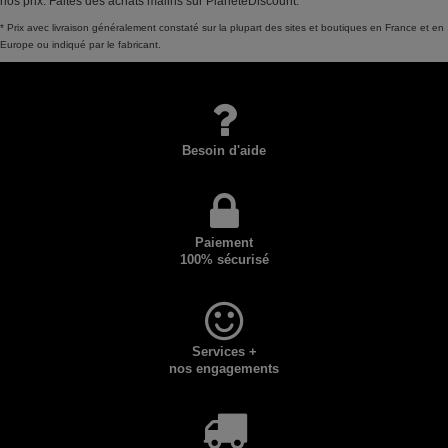
nos prix. Faites des achats malins sur PlaneteDiscount.
* Prix avec livraison généralement constaté sur la plupart des sites et boutiques en France et en
Europe ou indiqué par le fabricant.
Besoin d'aide
Paiement
100% sécurisé
Services +
nos engagements