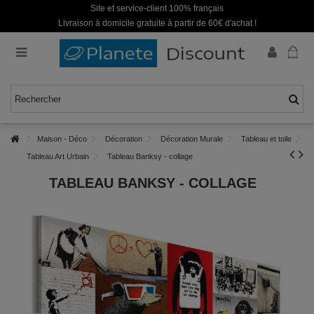
Site et service-client 100% français
Livraison à domicile gratuite à partir de 60€ d'achat !
Maison - Déco
Décoration
Décoration Murale
Tableau et toile
Tableau Art Urbain
Tableau Banksy - collage
TABLEAU BANKSY - COLLAGE