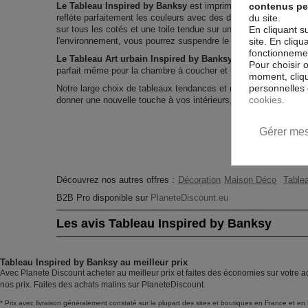
contenus pe
Le Tableau Inspired by Banksy
est imprimé sur un papier inti
du site.
reflète parfaitement les couleurs avec des détails parfaitement
En cliquant s
sur tous les cotés et une toile tendue sur un châssis fait de m
site. En cliq
l'environnement, vous pourrez suspendre le tableau immédiatem
fonctionnement
Le Tableau Art urbain Inspired by Banksy
est résistant aux 
Pour choisir 
parfait même pour la chambre à coucher et la chambre des enf
moment, cliqu
personnelles 
Notre large choix de tableaux tendances et modernes constitu
cookies.
donner une nouvelle touche à vos intérieurs, il y en a pour tous
Gérer mes
Découvrez nos autres offres :
Décoration
Maison Déco
Tablea
B2B Pro disponible sur
PlaneteDiscount.eu
Les avis Tableau Inspired by Banksy
Tableau Inspired by Banksy au meilleur prix
Avec Planete Discount acheter au meilleur prix et faites des économies sur votre a
nos prix. Faites des achats malins sur PlaneteDiscount.
* Prix avec livraison généralement constaté sur la plupart des sites et boutiques en France et en 