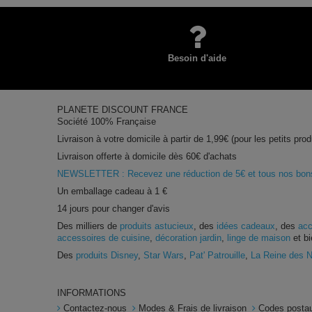
Besoin d'aide
PLANETE DISCOUNT FRANCE
Société 100% Française
Livraison à votre domicile à partir de 1,99€ (pour les petits prod
Livraison offerte à domicile dès 60€ d'achats
NEWSLETTER : Recevez une réduction de 5€ et tous nos bons 
Un emballage cadeau à 1 €
14 jours pour changer d'avis
Des milliers de
produits astucieux
, des
idées cadeaux
, des
acc
accessoires de cuisine
,
décoration jardin
,
linge de maison
et bi
Des
produits Disney
,
Star Wars
,
Pat' Patrouille
,
La Reine des 
INFORMATIONS
Contactez-nous
Modes & Frais de livraison
Codes postau