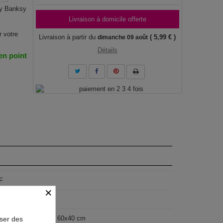
by Banksy
Livraison à domicile offerte
r votre
Livraison à partir du
( 5,99 € )
dimanche 09 août
Détails
 en point
F
×
geist
x80 cm, 90x60 cm, 60x40 cm
oser des