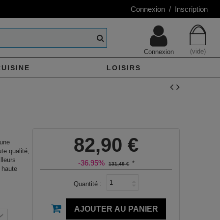
Connexion / Inscription
(vide)
Connexion
CUISINE
LOISIRS
82,90 €
une
te qualité,
lleurs
-36.95%
*
131,49 €
 haute
Quantité :
AJOUTER AU PANIER