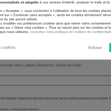
rsonnalisés et adaptés
à vos centres d’intérêt, analyser le trafic et 
ssé spécial et de haute qualité qui
 reproduits. Grâce à une impression
Couleur marketing
Jau
ur « Accepter », vous consentez à l'utilisation de tous les cookies placé
atériaux respectueux de
uant sur « Continuer sans accepter », seuls les cookies strictement néce
ent sans avoir à l'encadrer.
Thème
Ba
 du site seront utilisés.
rayons UV, inodore et 100 % sûr,
ou modifier vos préférences cookies ainsi que retirer votre consentemen
ants.
Impression
Hau
ez sur « Gérer mes cookies ». Pour en savoir plus sur les cookies et 
que nous utilisons,
consultez notre politique en matière de confidentiali
ent un moyen simple et pas cher de
Résolution
360
 les goût.
Protection anti-UV
Oui
 cookies
Refuser
Châssis
2 c
u et toile
Idées Cadeaux
Décorations
Tableau Art Urbain
chat Tableau Inspired by Banksy mais aussi sur nos autres produits à prix réduits.
Europe ou indiqué par le fabricant.