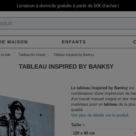
Livraison à domicile gratuite à partir de 60€ d'achat !
DE MAISON
ENFANTS
et toile
Tableau Art Urbain
Tableau Inspired by Banksy
TABLEAU INSPIRED BY BANKSY
Le tableau Inspired by Banksy
est 
combinaison d'une impression de hau
d'un travail manuel soigné et des mei
matériaux pour un
tableau
de la plus
qualité
Voir plus de détails sur le produit
Taille ::