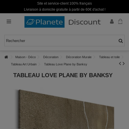
Site et service-client 100% français
Livraison à domicile gratuite à partir de 60€ d'achat !
Maison - Déco
Décoration
Décoration Murale
Tableau et toile
Tableau Art Urbain
Tableau Love Plane by Banksy
TABLEAU LOVE PLANE BY BANKSY