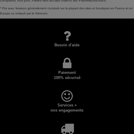
comparez nos prix. Faites des achats malins sur PlaneteDiscount.
* Prix avec livraison généralement constaté sur la plupart des sites et boutiques en France et en
Europe ou indiqué par le fabricant.
Besoin d'aide
Paiement
100% sécurisé
Services +
nos engagements