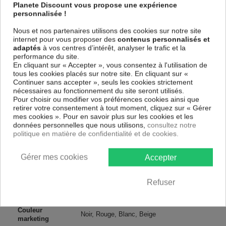
spécial et de haute qualité qui reflète parfaitement les couleurs avec
Planete Discount vous propose une expérience
des détails parfaitement reproduits. Grâce à une impression sur tous les
personnalisée !
cotés et une toile tendue sur un châssis fait de matériaux respectueux
de l'environnement, vous pourrez suspendre le tableau immédiatement
Nous et nos partenaires utilisons des cookies sur notre site
sans avoir à l'encadrer.
internet pour vous proposer des
contenus personnalisés et
adaptés
à vos centres d’intérêt, analyser le trafic et la
Le Tableau Art urbain Love Plane by Banksy
est résistant aux rayons
performance du site.
UV, inodore et 100 % sûr, parfait même pour la chambre à coucher et la
En cliquant sur « Accepter », vous consentez à l'utilisation de
chambre des enfants.
tous les cookies placés sur notre site. En cliquant sur «
Notre large choix de tableaux tendances et modernes constituent un
Continuer sans accepter », seuls les cookies strictement
moyen simple et pas cher de donner une nouvelle touche à vos
nécessaires au fonctionnement du site seront utilisés.
intérieurs, il y en a pour tous les goût.
Pour choisir ou modifier vos préférences cookies ainsi que
retirer votre consentement à tout moment, cliquez sur « Gérer
mes cookies ». Pour en savoir plus sur les cookies et les
Descriptif technique
données personnelles que nous utilisons,
consultez notre
politique en matière de confidentialité et de cookies.
Matériaux
MDF
Gérer mes cookies
Accepter
Collection
Artgeist
Refuser
Dimensions
60x40 cm, 120x80 cm, 90x60 cm
(cm)
Couleur
Noir, Rouge, Blanc, Beige
marketing