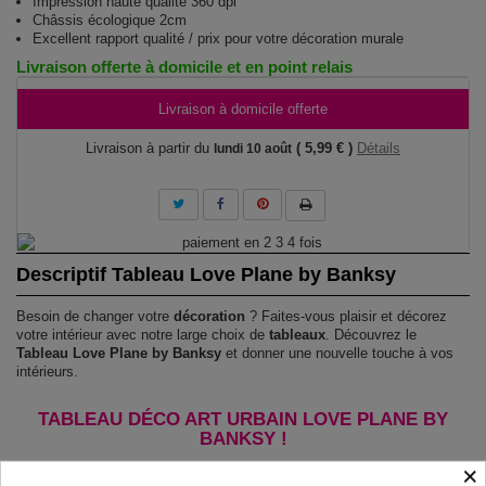
Impression haute qualité 360 dpi
Châssis écologique 2cm
Excellent rapport qualité / prix pour votre décoration murale
Livraison offerte à domicile et en point relais
Livraison à domicile offerte
Livraison à partir du
( 5,99 € )
Détails
lundi 10 août
Descriptif Tableau Love Plane by Banksy
Besoin de changer votre
décoration
? Faites-vous plaisir et décorez
votre intérieur avec notre large choix de
tableaux
. Découvrez le
Tableau Love Plane by Banksy
et donner une nouvelle touche à vos
intérieurs.
TABLEAU DÉCO ART URBAIN LOVE PLANE BY
BANKSY !
×
Le Tableau Love Plane by Banksy
est imprimé sur un papier intissé