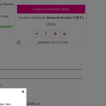
 by Banksy
Livraison à domicile offerte
r votre
Livraison à partir du
( 5,99 € )
dimanche 09 août
Détails
 en point
F
×
geist
60 cm, 60x40 cm, 120x80 cm
oser des