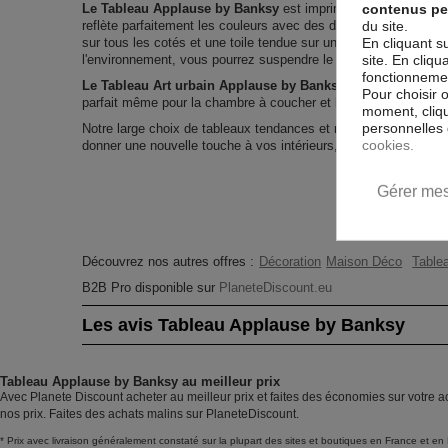
contenus pe
Le Tableau Applause by Banksy
est imprimé sur un papier int
du site.
reflète parfaitement les couleurs avec des détails parfaitement
En cliquant s
sur tous les cotés et une toile tendue sur un châssis fait de m
site. En cliq
l'environnement, vous pourrez suspendre le tableau immédiatem
fonctionnement
Le Tableau Art urbain Applause by Banksy
est résistant aux
Pour choisir 
parfait même pour la chambre à coucher et la chambre des enf
moment, cliqu
personnelles 
Notre large choix de tableaux tendances et modernes constitu
cookies.
donner une nouvelle touche à vos intérieurs, il y en a pour tous
Gérer mes
Découvrez nos autres offres :
Décoration
Maison Déco
Tablea
B2B Pro disponible sur
PlaneteDiscount.eu
Les avis Tableau Applause by Banksy
Tableau Applause by Banksy au meilleur prix
Avec Planete Discount acheter au meilleur prix et faites des économies sur votre 
nos prix. Faites des achats malins sur PlaneteDiscount.
* Prix avec livraison généralement constaté sur la plupart des sites et boutiques en France et en 