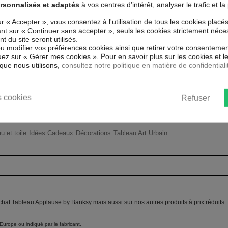
rsonnalisés et adaptés
à vos centres d’intérêt, analyser le trafic et 
issé spécial et de haute qualité qui
 reproduits. Grâce à une impression
Couleur marketing
Ble
ur « Accepter », vous consentez à l'utilisation de tous les cookies placé
atériaux respectueux de
uant sur « Continuer sans accepter », seuls les cookies strictement néce
ent sans avoir à l'encadrer.
Thème
Ba
 du site seront utilisés.
 rayons UV, inodore et 100 % sûr,
ou modifier vos préférences cookies ainsi que retirer votre consentemen
ants.
Impression
Hau
ez sur « Gérer mes cookies ». Pour en savoir plus sur les cookies et 
que nous utilisons,
consultez notre politique en matière de confidentiali
ent un moyen simple et pas cher de
Résolution
360
 les goût.
Protection anti-UV
Oui
 cookies
Refuser
Châssis
2 c
u et toile
Idées Cadeaux
Décorations
Tableau Art Urbain
achat Tableau Applause by Banksy mais aussi sur nos autres produits à prix réduits
Europe ou indiqué par le fabricant.