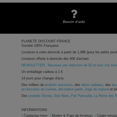
Besoin d'aide
PLANETE DISCOUNT FRANCE
Société 100% Française
Livraison à votre domicile à partir de 1,99€ (pour les petits prod
Livraison offerte à domicile dès 60€ d'achats
NEWSLETTER : Recevez une réduction de 5€ et tous nos bons 
Un emballage cadeau à 1 €
14 jours pour changer d'avis
Des milliers de
produits astucieux
, des
idées cadeaux
, des
acc
accessoires de cuisine
,
décoration jardin
,
linge de maison
et bi
Des
produits Disney
,
Star Wars
,
Pat' Patrouille
,
La Reine des 
INFORMATIONS
Contactez-nous
Modes & Frais de livraison
Codes postau