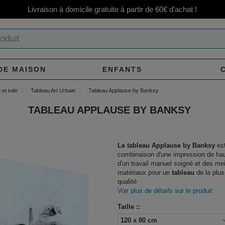
Livraison à domicile gratuite à partir de 60€ d'achat !
DE MAISON
ENFANTS
et toile
Tableau Art Urbain
Tableau Applause by Banksy
TABLEAU APPLAUSE BY BANKSY
Le tableau Applause by Banksy
es
combinaison d'une impression de hau
d'un travail manuel soigné et des mei
matériaux pour un
tableau
de la plus
qualité
Voir plus de détails sur le produit
Taille ::