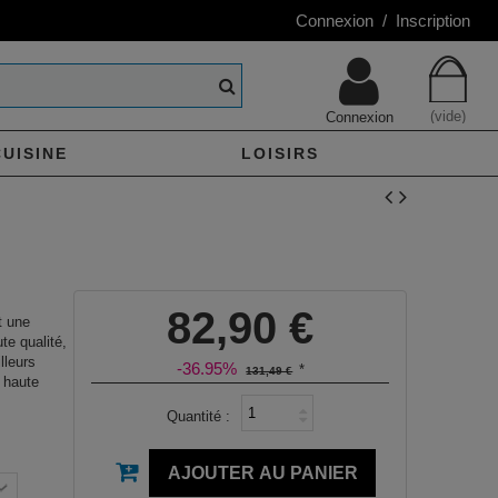
Connexion / Inscription
(vide)
Connexion
CUISINE
LOISIRS
82,90 €
t une
te qualité,
lleurs
-36.95%
*
131,49 €
 haute
Quantité :
AJOUTER AU PANIER