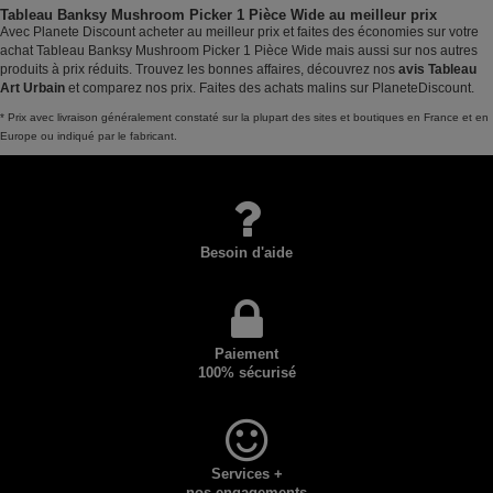
Tableau Banksy Mushroom Picker 1 Pièce Wide au meilleur prix
Avec Planete Discount acheter au meilleur prix et faites des économies sur votre
achat Tableau Banksy Mushroom Picker 1 Pièce Wide mais aussi sur nos autres
produits à prix réduits. Trouvez les bonnes affaires, découvrez nos
avis Tableau
Art Urbain
et comparez nos prix. Faites des achats malins sur PlaneteDiscount.
* Prix avec livraison généralement constaté sur la plupart des sites et boutiques en France et en
Europe ou indiqué par le fabricant.
Besoin d'aide
Paiement
100% sécurisé
Services +
nos engagements