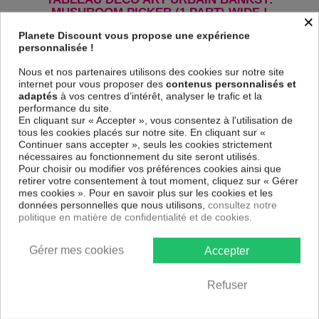
MUSHROOM PICKER (1 PART) WIDE !
×
Le Tableau Banksy: Mushroom Picker (1 Part) Wide
est imprimé sur
Planete Discount vous propose une expérience
un papier intissé spécial et de haute qualité qui reflète parfaitement les
personnalisée !
couleurs avec des détails parfaitement reproduits. Grâce à une
impression sur tous les cotés et une toile tendue sur un châssis fait de
Nous et nos partenaires utilisons des cookies sur notre site
matériaux respectueux de l'environnement, vous pourrez suspendre le
internet pour vous proposer des
contenus personnalisés et
tableau immédiatement sans avoir à l'encadrer.
adaptés
à vos centres d’intérêt, analyser le trafic et la
performance du site.
Le Tableau Art urbain Banksy: Mushroom Picker (1 Part) Wide
est
En cliquant sur « Accepter », vous consentez à l'utilisation de
résistant aux rayons UV, inodore et 100 % sûr, parfait même pour la
tous les cookies placés sur notre site. En cliquant sur «
chambre à coucher et la chambre des enfants.
Continuer sans accepter », seuls les cookies strictement
Notre large choix de tableaux tendances et modernes constituent un
nécessaires au fonctionnement du site seront utilisés.
moyen simple et pas cher de donner une nouvelle touche à vos
Pour choisir ou modifier vos préférences cookies ainsi que
intérieurs, il y en a pour tous les goût.
retirer votre consentement à tout moment, cliquez sur « Gérer
mes cookies ». Pour en savoir plus sur les cookies et les
données personnelles que nous utilisons,
consultez notre
Descriptif technique
politique en matière de confidentialité et de cookies.
Matériaux
MDF
Gérer mes cookies
Accepter
Collection
Artgeist
Refuser
Dimensions
90x60 cm, 120x80 cm
(cm)