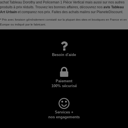
achat Tableau Dorothy and Policeman 1 Pièce Vertical mais aussi sur nos autres
produits à prix réduits. Trouvez les bonnes affaires, découvrez nos
avis Tableau
Art Urbain
et comparez nos prix. Faites des achats malins sur PlaneteDiscount.
* Prix avec livraison généralement constaté sur la plupart des sites et boutiques en France et en
Europe ou indiqué par le fabricant.
Besoin d'aide
Paiement
100% sécurisé
Services +
nos engagements