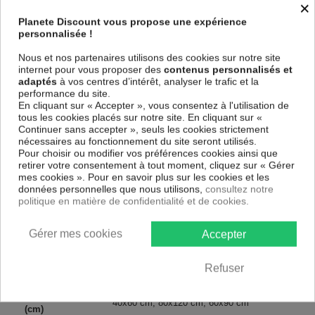
×
POLICEMAN (1 PART) VERTICAL !
Planete Discount vous propose une expérience
Le Tableau Dorothy and Policeman (1 Part) Vertical
est imprimé sur
personnalisée !
un papier intissé spécial et de haute qualité qui reflète parfaitement les
couleurs avec des détails parfaitement reproduits. Grâce à une
Nous et nos partenaires utilisons des cookies sur notre site
impression sur tous les cotés et une toile tendue sur un châssis fait de
internet pour vous proposer des
contenus personnalisés et
matériaux respectueux de l'environnement, vous pourrez suspendre le
adaptés
à vos centres d’intérêt, analyser le trafic et la
tableau immédiatement sans avoir à l'encadrer.
performance du site.
En cliquant sur « Accepter », vous consentez à l'utilisation de
Le Tableau Art urbain Dorothy and Policeman (1 Part) Vertical
est
tous les cookies placés sur notre site. En cliquant sur «
résistant aux rayons UV, inodore et 100 % sûr, parfait même pour la
Continuer sans accepter », seuls les cookies strictement
chambre à coucher et la chambre des enfants.
nécessaires au fonctionnement du site seront utilisés.
Notre large choix de tableaux tendances et modernes constituent un
Pour choisir ou modifier vos préférences cookies ainsi que
moyen simple et pas cher de donner une nouvelle touche à vos
retirer votre consentement à tout moment, cliquez sur « Gérer
intérieurs, il y en a pour tous les goût.
mes cookies ». Pour en savoir plus sur les cookies et les
données personnelles que nous utilisons,
consultez notre
politique en matière de confidentialité et de cookies.
Descriptif technique
Gérer mes cookies
Accepter
Matériaux
MDF
Refuser
Collection
Artgeist
Dimensions
40x60 cm, 80x120 cm, 60x90 cm
(cm)