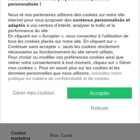
Le Tableau Rusty World
est imprimé sur un papier intissé spécial et de
personnalisée !
haute qualité qui reflète parfaitement les couleurs avec des détails
parfaitement reproduits. Grâce à une impression jusqu'aux bords sur un
Nous et nos partenaires utilisons des cookies sur notre site
châssis fait de matériaux respectueux de l'environnement, vous pourrez
internet pour vous proposer des
contenus personnalisés et
suspendre le tableau immédiatement sans avoir à l'encadrer.
adaptés
à vos centres d’intérêt, analyser le trafic et la
performance du site.
Le Tableau Cartes du monde Rusty World
est résistant aux rayons
En cliquant sur « Accepter », vous consentez à l'utilisation de
UV, inodore et 100 % sûr, parfait même pour la chambre à coucher et la
tous les cookies placés sur notre site. En cliquant sur «
chambre des enfants.
Continuer sans accepter », seuls les cookies strictement
Notre large choix de tableaux tendances et modernes constituent un
nécessaires au fonctionnement du site seront utilisés.
moyen simple et pas cher de donner une nouvelle touche à vos
Pour choisir ou modifier vos préférences cookies ainsi que
intérieurs, il y en a pour tous les goût.
retirer votre consentement à tout moment, cliquez sur « Gérer
mes cookies ». Pour en savoir plus sur les cookies et les
données personnelles que nous utilisons,
consultez notre
Descriptif technique
politique en matière de confidentialité et de cookies.
Matériaux
MDF
Gérer mes cookies
Accepter
Collection
Art
Refuser
Dimensions
90x60 cm, 60x40 cm, 120x80 cm
(cm)
Couleur
Brun, Cuivré
marketing