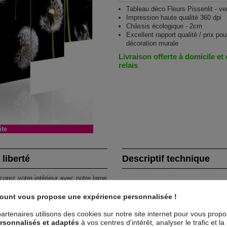
Tableau déco Fleurs Pissenlit - ver
Impression haute qualité 360 dpi
Châssis écologique - 2cm
Excellent rapport qualité / prix pou
décoration murale
Livraison offerte à domicile et
relais
ite
 liberté
Descriptif technique
corez votre intérieur avec notre large
Matériaux
MD
iberté
et donner une nouvelle touche
count vous propose une expérience personnalisée !
Collection
Art
0x50 20x40 20x30 - 200x100 : 40x60
artenaires utilisons des cookies sur notre site internet pour vous prop
rsonnalisés et adaptés
à vos centres d’intérêt, analyser le trafic et 
Dimensions (cm)
100