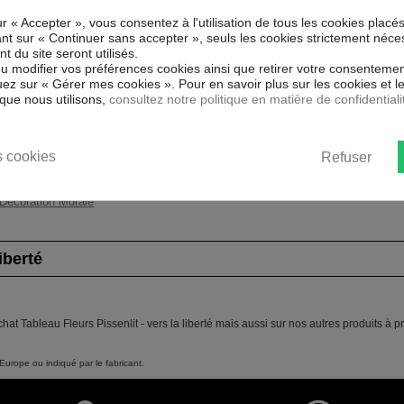
VERS LA LIBERTÉ !
ur « Accepter », vous consentez à l'utilisation de tous les cookies placé
Couleur marketing
Bla
 intissé spécial et de haute qualité
uant sur « Continuer sans accepter », seuls les cookies strictement néce
ment reproduits. Grâce à une
 du site seront utilisés.
Thème
Fle
espectueux de l'environnement, vous
ou modifier vos préférences cookies ainsi que retirer votre consentemen
adrer.
ez sur « Gérer mes cookies ». Pour en savoir plus sur les cookies et 
Impression
Hau
que nous utilisons,
consultez notre politique en matière de confidentiali
 rayons UV, inodore et 100 % sûr,
ants.
Résolution
360
ent un moyen simple et pas cher de
 les goût.
 cookies
Refuser
Protection anti-UV
Oui
Décoration Murale
iberté
hat Tableau Fleurs Pissenlit - vers la liberté mais aussi sur nos autres produits à 
Europe ou indiqué par le fabricant.