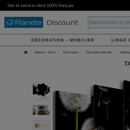
Site et service-client 100% français
DÉCORATION - MOBILIER
LINGE 
Maison - Déco
Décoration
Décoration Murale
Tableau 
T