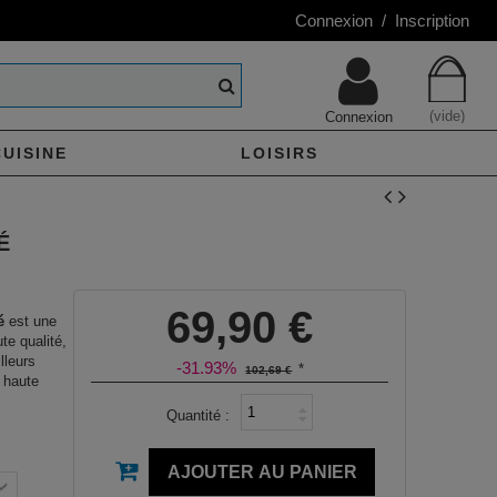
Connexion / Inscription
(vide)
Connexion
CUISINE
LOISIRS
É
69,90 €
é
est une
te qualité,
lleurs
-31.93%
*
102,69 €
 haute
Quantité :
AJOUTER AU PANIER