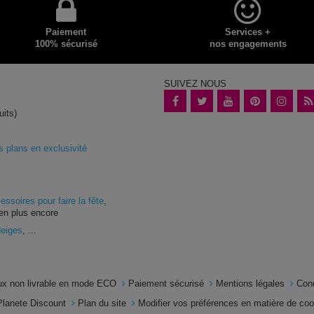
Paiement
Services +
100% sécurisé
nos engagements
SUIVEZ NOUS
uits)
plans en exclusivité
essoires pour faire la fête
,
en plus encore
Neiges
, ...
x non livrable en mode ECO
Paiement sécurisé
Mentions légales
Con
Planete Discount
Plan du site
Modifier vos préférences en matière de co