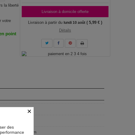
s la liberté
Livraison à domicile offerte
r votre
Livraison à partir du
( 5,99 € )
lundi 10 août
Détails
 en point
×
F
oser des
la performance
x50 cm, 200x100 cm