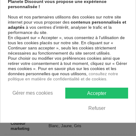
Planete Discount vous propose une expérience
et de haute qualité qui reflète parfaitement les couleurs avec des détails
personnalisée !
parfaitement reproduits. Grâce à une impression jusqu'aux bords sur un
châssis fait de matériaux respectueux de l'environnement, vous pourrez
Nous et nos partenaires utilisons des cookies sur notre site
suspendre le tableau immédiatement sans avoir à l'encadrer.
internet pour vous proposer des
contenus personnalisés et
Le Tableau Fleurs Sunny Cascade
est résistant aux rayons UV,
adaptés
à vos centres d’intérêt, analyser le trafic et la
inodore et 100 % sûr, parfait même pour la chambre à coucher et la
performance du site.
chambre des enfants.
En cliquant sur « Accepter », vous consentez à l'utilisation de
tous les cookies placés sur notre site. En cliquant sur «
Notre large choix de tableaux tendances et modernes constituent un
Continuer sans accepter », seuls les cookies strictement
moyen simple et pas cher de donner une nouvelle touche à vos
nécessaires au fonctionnement du site seront utilisés.
intérieurs, il y en a pour tous les goût.
Pour choisir ou modifier vos préférences cookies ainsi que
retirer votre consentement à tout moment, cliquez sur « Gérer
Descriptif technique
mes cookies ». Pour en savoir plus sur les cookies et les
données personnelles que nous utilisons,
consultez notre
politique en matière de confidentialité et de cookies.
Matériaux
MDF
Gérer mes cookies
Accepter
Collection
Art
Dimensions
Refuser
100x50 cm, 200x100 cm
(cm)
Couleur
Blanc, Jaune, Gris
marketing