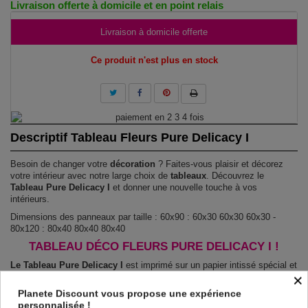
Livraison offerte à domicile et en point relais
Livraison à domicile offerte
Ce produit n'est plus en stock
Descriptif Tableau Fleurs Pure Delicacy I
Besoin de changer votre
décoration
? Faites-vous plaisir et décorez
votre intérieur avec notre large choix de
tableaux
. Découvrez le
Tableau Pure Delicacy I
et donner une nouvelle touche à vos
intérieurs.
Dimensions des panneaux par taille : 60x90 : 60x30 60x30 60x30 -
80x120 : 80x40 80x40 80x40
TABLEAU DÉCO FLEURS PURE DELICACY I !
Le Tableau Pure Delicacy I
est imprimé sur un papier intissé spécial et
×
de haute qualité qui reflète parfaitement les couleurs avec des détails
parfaitement reproduits. Grâce à une impression jusqu'aux bords sur un
Planete Discount vous propose une expérience
châssis fait de matériaux respectueux de l'environnement, vous pourrez
personnalisée !