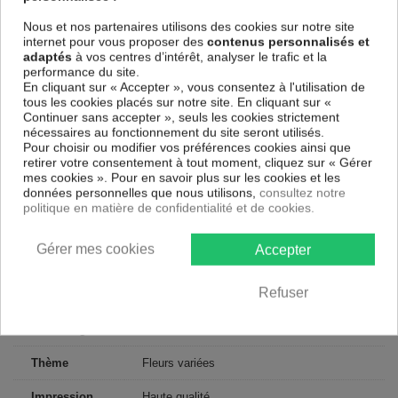
suspendre le tableau immédiatement sans avoir à l'encadrer.
Nous et nos partenaires utilisons des cookies sur notre site
Le Tableau Fleurs Pure Delicacy I
est résistant aux rayons UV,
internet pour vous proposer des
contenus personnalisés et
inodore et 100 % sûr, parfait même pour la chambre à coucher et la
adaptés
à vos centres d’intérêt, analyser le trafic et la
chambre des enfants.
performance du site.
Notre large choix de tableaux tendances et modernes constituent un
En cliquant sur « Accepter », vous consentez à l'utilisation de
moyen simple et pas cher de donner une nouvelle touche à vos
tous les cookies placés sur notre site. En cliquant sur «
intérieurs, il y en a pour tous les goût.
Continuer sans accepter », seuls les cookies strictement
nécessaires au fonctionnement du site seront utilisés.
Pour choisir ou modifier vos préférences cookies ainsi que
Descriptif technique
retirer votre consentement à tout moment, cliquez sur « Gérer
mes cookies ». Pour en savoir plus sur les cookies et les
données personnelles que nous utilisons,
consultez notre
Matériaux
MDF
politique en matière de confidentialité et de cookies.
Collection
Art
Gérer mes cookies
Accepter
Dimensions
60x90 cm, 80x120 cm
(cm)
Refuser
Couleur
Blanc, Noir
marketing
Thème
Fleurs variées
Impression
Haute qualité