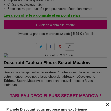
Impression haute qualité 360 dpi
Châssis écologique - 2cm
Excellent rapport qualité / prix pour votre décoration murale
Livraison offerte à domicile et en point relais
Livraison à domicile offerte
Livraison à partir du
( 5,99 € )
Détails
mercredi 12 août
Descriptif Tableau Fleurs Secret Meadow
Besoin de changer votre
décoration
? Faites-vous plaisir et décorez
votre intérieur avec notre large choix de
tableaux
. Découvrez le
Tableau Secret Meadow
et donner une nouvelle touche à vos
intérieurs.
TABLEAU DÉCO FLEURS SECRET MEADOW !
Le Tableau Secret Meadow
est imprimé sur un papier intissé spécial et
×
de haute qualité qui reflète parfaitement les couleurs avec des détails
Planete Discount vous propose une expérience
parfaitement reproduits. Grâce à une impression jusqu'aux bords sur un