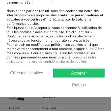
personnalisée !
châssis fait de matériaux respectueux de l'environnement, vous pourrez
suspendre le tableau immédiatement sans avoir à l'encadrer.
Nous et nos partenaires utilisons des cookies sur notre site
Le Tableau Fleurs Secret Meadow
est résistant aux rayons UV,
internet pour vous proposer des
contenus personnalisés et
inodore et 100 % sûr, parfait même pour la chambre à coucher et la
adaptés
à vos centres d’intérêt, analyser le trafic et la
chambre des enfants.
performance du site.
En cliquant sur « Accepter », vous consentez à l'utilisation de
Notre large choix de tableaux tendances et modernes constituent un
tous les cookies placés sur notre site. En cliquant sur «
moyen simple et pas cher de donner une nouvelle touche à vos
Continuer sans accepter », seuls les cookies strictement
intérieurs, il y en a pour tous les goût.
nécessaires au fonctionnement du site seront utilisés.
Pour choisir ou modifier vos préférences cookies ainsi que
retirer votre consentement à tout moment, cliquez sur « Gérer
Descriptif technique
mes cookies ». Pour en savoir plus sur les cookies et les
données personnelles que nous utilisons,
consultez notre
politique en matière de confidentialité et de cookies.
Matériaux
MDF
Collection
Art
Gérer mes cookies
Accepter
Dimensions
60x40 cm, 120x80 cm, 90x60 cm
Refuser
(cm)
Couleur
Multicolore
marketing
Thème
Coquelicots