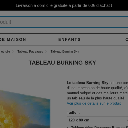
Livraison à domicile gratuite à partir de 60€ d'achat !
DE MAISON
ENFANTS
et toile
Tableau Paysages
Tableau Burning Sky
TABLEAU BURNING SKY
Le tableau Burning Sky
est une co
d'une impression de haute qualité, d'u
manuel soigné et des meilleurs maté
un
tableau
de la plus haute qualité
Voir plus de détails sur le produit
Taille ::
Tableau déco Paysages Burning 