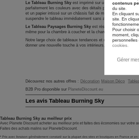
Le Tableau Burning Sky
est imprimé sur un papier intissé spéc
contenus pe
parfaitement les couleurs avec des détails parfaitement reprod
du site.
et un papier intissé sur un châssis fait de matériaux respectu
En cliquant s
suspendre le tableau immédiatement sans avoir à l'encadrer.
site. En cliq
fonctionnement
Le Tableau Paysages Burning Sky
est résistant aux rayons U
Pour choisir 
même pour la chambre à coucher et la chambre des enfants.
moment, cliqu
personnelles 
Notre large choix de tableaux tendances et modernes constitu
cookies.
donner une nouvelle touche à vos intérieurs, il y en a pour tous
Gérer mes
Découvrez nos autres offres :
Décoration
Maison Déco
Tablea
B2B Pro disponible sur
PlaneteDiscount.eu
Les avis Tableau Burning Sky
Tableau Burning Sky au meilleur prix
Avec Planete Discount acheter au meilleur prix et faites des économies sur votre a
Faites des achats malins sur PlaneteDiscount.
* Prix avec livraison généralement constaté sur la plupart des sites et boutiques en France et en 