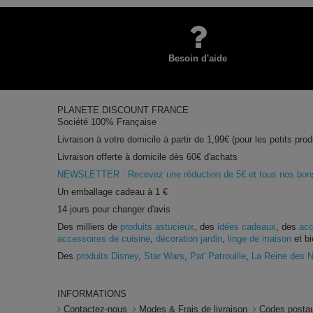
Besoin d'aide
PLANETE DISCOUNT FRANCE
Société 100% Française
Livraison à votre domicile à partir de 1,99€ (pour les petits prod
Livraison offerte à domicile dès 60€ d'achats
NEWSLETTER : Recevez une réduction de 5€ et tous nos bons 
Un emballage cadeau à 1 €
14 jours pour changer d'avis
Des milliers de
produits astucieux
, des
idées cadeaux
, des
acc
accessoires de cuisine
,
décoration jardin
,
linge de maison
et bi
Des
produits Disney
,
Star Wars
,
Pat' Patrouille
,
La Reine des 
INFORMATIONS
Contactez-nous
Modes & Frais de livraison
Codes postau