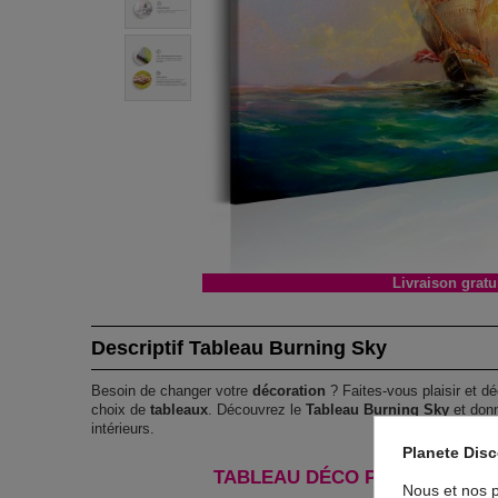
Livraison gratu
Descriptif Tableau Burning Sky
Besoin de changer votre
décoration
? Faites-vous plaisir et dé
choix de
tableaux
. Découvrez le
Tableau Burning Sky
et donn
intérieurs.
Planete Dis
TABLEAU DÉCO PAYSAGES BUR
Nous et nos p