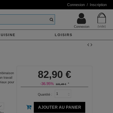
Connexion / Inscription
(vide)
Connexion
CUISINE
LOISIRS
82,90 €
mbinaison
n travail
riaux pour
-36.95%
*
131,49 €
Quantité :
AJOUTER AU PANIER
Sky