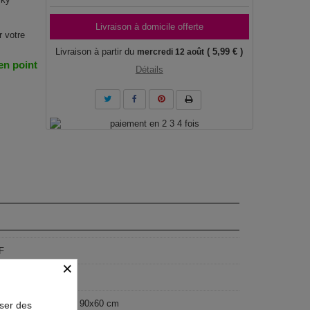
Livraison à domicile offerte
r votre
Livraison à partir du
( 5,99 € )
mercredi 12 août
 en point
Détails
F
×
geist
40 cm, 120x80 cm, 90x60 cm
oser des