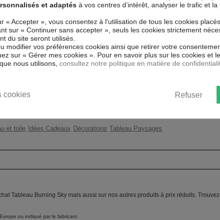
ial et de haute qualité qui reflète
rsonnalisés et adaptés
à vos centres d’intérêt, analyser le trafic et 
uits. Grâce à une impression totale
Couleur marketing
Gri
eux de l'environnement, vous pourrez
ur « Accepter », vous consentez à l'utilisation de tous les cookies placé
uant sur « Continuer sans accepter », seuls les cookies strictement néce
Thème
Pay
 du site seront utilisés.
V, inodore et 100 % sûr, parfait
ou modifier vos préférences cookies ainsi que retirer votre consentemen
Impression
Hau
ez sur « Gérer mes cookies ». Pour en savoir plus sur les cookies et 
que nous utilisons,
consultez notre politique en matière de confidentiali
ent un moyen simple et pas cher de
Résolution
360
 les goût.
Protection anti-UV
Oui
 cookies
Refuser
Châssis
2 c
u et toile
Idées Cadeaux
Décorations
Tableau Paysages
chat Tableau Burning Sky mais aussi sur nos autres produits à prix réduits. Trouve
Europe ou indiqué par le fabricant.