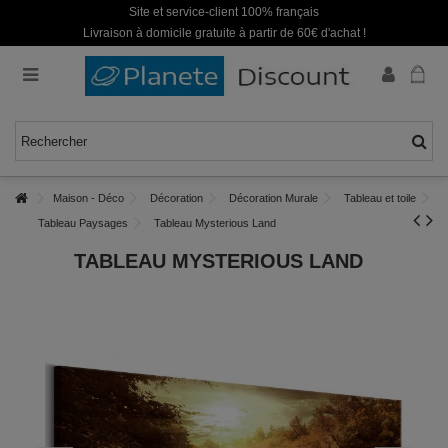
Site et service-client 100% français
Livraison à domicile gratuite à partir de 60€ d'achat !
Maison - Déco
Décoration
Décoration Murale
Tableau et toile
Tableau Paysages
Tableau Mysterious Land
TABLEAU MYSTERIOUS LAND