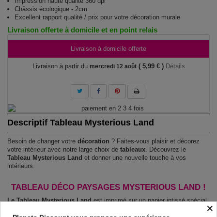
Impression haute qualité 360 dpi
Châssis écologique - 2cm
Excellent rapport qualité / prix pour votre décoration murale
Livraison offerte à domicile et en point relais
Livraison à domicile offerte
Livraison à partir du
( 5,99 € )
Détails
mercredi 12 août
Descriptif Tableau Mysterious Land
Besoin de changer votre
décoration
? Faites-vous plaisir et décorez
votre intérieur avec notre large choix de
tableaux
. Découvrez le
Tableau Mysterious Land
et donner une nouvelle touche à vos
intérieurs.
TABLEAU DÉCO PAYSAGES MYSTERIOUS LAND !
Le Tableau Mysterious Land
est imprimé sur un papier intissé spécial
×
et de haute qualité qui reflète parfaitement les couleurs avec des détails
parfaitement reproduits. Grâce à une impression totale et un papier