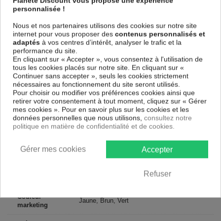
Planete Discount vous propose une expérience
intissé sur un châssis fait de matériaux respectueux de
personnalisée !
l'environnement, vous pourrez suspendre le tableau immédiatement
sans avoir à l'encadrer.
Nous et nos partenaires utilisons des cookies sur notre site
internet pour vous proposer des
contenus personnalisés et
Le Tableau Paysages Mysterious Land
est résistant aux rayons UV,
adaptés
à vos centres d’intérêt, analyser le trafic et la
inodore et 100 % sûr, parfait même pour la chambre à coucher et la
performance du site.
chambre des enfants.
En cliquant sur « Accepter », vous consentez à l'utilisation de
tous les cookies placés sur notre site. En cliquant sur «
Notre large choix de tableaux tendances et modernes constituent un
Continuer sans accepter », seuls les cookies strictement
moyen simple et pas cher de donner une nouvelle touche à vos
nécessaires au fonctionnement du site seront utilisés.
intérieurs, il y en a pour tous les goût.
Pour choisir ou modifier vos préférences cookies ainsi que
retirer votre consentement à tout moment, cliquez sur « Gérer
Descriptif technique
mes cookies ». Pour en savoir plus sur les cookies et les
données personnelles que nous utilisons,
consultez notre
politique en matière de confidentialité et de cookies.
Matériaux
MDF
Gérer mes cookies
Accepter
Collection
Artgeist
Dimensions
Refuser
120x40 cm, 150x50 cm, 135x45 cm
(cm)
Couleur
Jaune, Brun, Vert
marketing