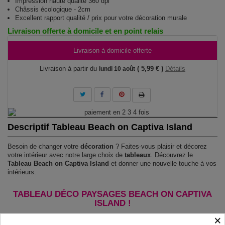
Impression haute qualité 360 dpi
Châssis écologique - 2cm
Excellent rapport qualité / prix pour votre décoration murale
Livraison offerte à domicile et en point relais
Livraison à domicile offerte
Livraison à partir du
( 5,99 € )
Détails
lundi 10 août
Descriptif Tableau Beach on Captiva Island
Besoin de changer votre
décoration
? Faites-vous plaisir et décorez
votre intérieur avec notre large choix de
tableaux
. Découvrez le
Tableau Beach on Captiva Island
et donner une nouvelle touche à vos
intérieurs.
TABLEAU DÉCO PAYSAGES BEACH ON CAPTIVA
ISLAND !
×
Le Tableau Beach on Captiva Island
est imprimé sur un papier intissé