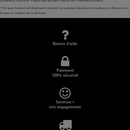
comparez nos prix. Faites des achats malins sur PlaneteDiscount.
* Prix avec livraison généralement constaté sur la plupart des sites et boutiques en France et en
Europe ou indiqué par le fabricant.
Besoin d'aide
Paiement
100% sécurisé
Services +
nos engagements