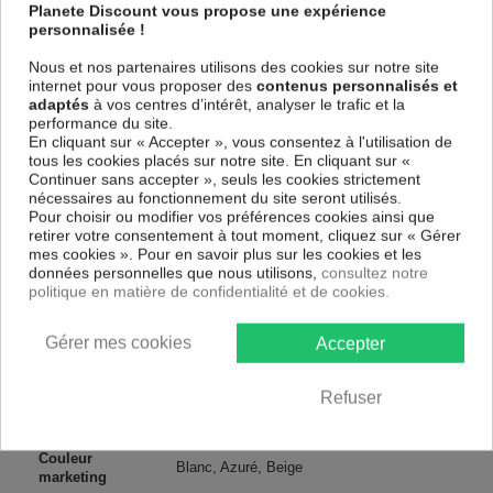
spécial et de haute qualité qui reflète parfaitement les couleurs avec
Planete Discount vous propose une expérience
des détails parfaitement reproduits. Grâce à une impression totale et un
personnalisée !
papier intissé sur un châssis fait de matériaux respectueux de
l'environnement, vous pourrez suspendre le tableau immédiatement
Nous et nos partenaires utilisons des cookies sur notre site
sans avoir à l'encadrer.
internet pour vous proposer des
contenus personnalisés et
adaptés
à vos centres d’intérêt, analyser le trafic et la
Le Tableau Paysages Beach on Captiva Island
est résistant aux
performance du site.
rayons UV, inodore et 100 % sûr, parfait même pour la chambre à
En cliquant sur « Accepter », vous consentez à l'utilisation de
coucher et la chambre des enfants.
tous les cookies placés sur notre site. En cliquant sur «
Notre large choix de tableaux tendances et modernes constituent un
Continuer sans accepter », seuls les cookies strictement
moyen simple et pas cher de donner une nouvelle touche à vos
nécessaires au fonctionnement du site seront utilisés.
intérieurs, il y en a pour tous les goût.
Pour choisir ou modifier vos préférences cookies ainsi que
retirer votre consentement à tout moment, cliquez sur « Gérer
mes cookies ». Pour en savoir plus sur les cookies et les
Descriptif technique
données personnelles que nous utilisons,
consultez notre
politique en matière de confidentialité et de cookies.
Matériaux
MDF
Gérer mes cookies
Accepter
Collection
Artgeist
Refuser
Dimensions
120x40 cm, 150x50 cm, 135x45 cm
(cm)
Couleur
Blanc, Azuré, Beige
marketing