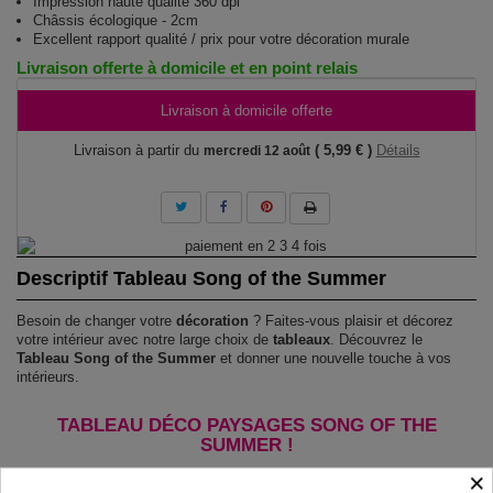
Impression haute qualité 360 dpi
Châssis écologique - 2cm
Excellent rapport qualité / prix pour votre décoration murale
Livraison offerte à domicile et en point relais
Livraison à domicile offerte
Livraison à partir du
( 5,99 € )
Détails
mercredi 12 août
Descriptif Tableau Song of the Summer
Besoin de changer votre
décoration
? Faites-vous plaisir et décorez
votre intérieur avec notre large choix de
tableaux
. Découvrez le
Tableau Song of the Summer
et donner une nouvelle touche à vos
intérieurs.
TABLEAU DÉCO PAYSAGES SONG OF THE
SUMMER !
×
Le Tableau Song of the Summer
est imprimé sur un papier intissé