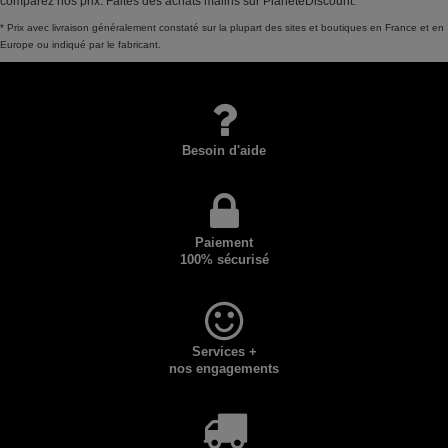
comparez nos prix. Faites des achats malins sur PlaneteDiscount.
* Prix avec livraison généralement constaté sur la plupart des sites et boutiques en France et en
Europe ou indiqué par le fabricant.
Besoin d'aide
Paiement
100% sécurisé
Services +
nos engagements