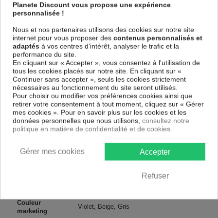
spécial et de haute qualité qui reflète parfaitement les couleurs avec
Planete Discount vous propose une expérience
des détails parfaitement reproduits. Grâce à une impression totale et un
personnalisée !
papier intissé sur un châssis fait de matériaux respectueux de
l'environnement, vous pourrez suspendre le tableau immédiatement
Nous et nos partenaires utilisons des cookies sur notre site
sans avoir à l'encadrer.
internet pour vous proposer des
contenus personnalisés et
adaptés
à vos centres d’intérêt, analyser le trafic et la
Le Tableau Paysages Song of the Summer
est résistant aux rayons
performance du site.
UV, inodore et 100 % sûr, parfait même pour la chambre à coucher et la
En cliquant sur « Accepter », vous consentez à l'utilisation de
chambre des enfants.
tous les cookies placés sur notre site. En cliquant sur «
Notre large choix de tableaux tendances et modernes constituent un
Continuer sans accepter », seuls les cookies strictement
moyen simple et pas cher de donner une nouvelle touche à vos
nécessaires au fonctionnement du site seront utilisés.
intérieurs, il y en a pour tous les goût.
Pour choisir ou modifier vos préférences cookies ainsi que
retirer votre consentement à tout moment, cliquez sur « Gérer
mes cookies ». Pour en savoir plus sur les cookies et les
Descriptif technique
données personnelles que nous utilisons,
consultez notre
politique en matière de confidentialité et de cookies.
Matériaux
MDF
Gérer mes cookies
Accepter
Collection
Artgeist
Refuser
Dimensions
120x40 cm, 150x50 cm, 135x45 cm
(cm)
Couleur
Violet, Beige, Gris
marketing