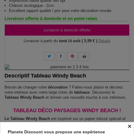
Impression haute qualité 360 dpi
Châssis écologique - 2cm
Excellent rapport qualité / prix pour votre décoration murale
Livraison offerte à domicile et en point relais
Livraison à domicile offerte
Livraison à partir du
( 5,99 € )
Détails
lundi 10 août
Descriptif Tableau Windy Beach
Besoin de changer votre
décoration
? Faites-vous plaisir et décorez
votre intérieur avec notre large choix de
tableaux
. Découvrez le
Tableau Windy Beach
et donner une nouvelle touche à vos intérieurs.
TABLEAU DÉCO PAYSAGES WINDY BEACH !
Le Tableau Windy Beach
est imprimé sur un papier intissé spécial et
de haute qualité qui reflète parfaitement les couleurs avec des détails
×
parfaitement reproduits. Grâce à une impression totale et un papier
Planete Discount vous propose une expérience
intissé sur un châssis fait de matériaux respectueux de