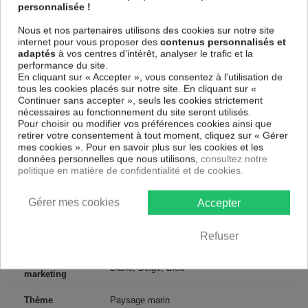
personnalisée !
l'environnement, vous pourrez suspendre le tableau immédiatement
sans avoir à l'encadrer.
Nous et nos partenaires utilisons des cookies sur notre site
Le Tableau Paysages Windy Beach
est résistant aux rayons UV,
internet pour vous proposer des
contenus personnalisés et
inodore et 100 % sûr, parfait même pour la chambre à coucher et la
adaptés
à vos centres d’intérêt, analyser le trafic et la
chambre des enfants.
performance du site.
En cliquant sur « Accepter », vous consentez à l'utilisation de
Notre large choix de tableaux tendances et modernes constituent un
tous les cookies placés sur notre site. En cliquant sur «
moyen simple et pas cher de donner une nouvelle touche à vos
Continuer sans accepter », seuls les cookies strictement
intérieurs, il y en a pour tous les goût.
nécessaires au fonctionnement du site seront utilisés.
Pour choisir ou modifier vos préférences cookies ainsi que
retirer votre consentement à tout moment, cliquez sur « Gérer
Descriptif technique
mes cookies ». Pour en savoir plus sur les cookies et les
données personnelles que nous utilisons,
consultez notre
politique en matière de confidentialité et de cookies.
Matériaux
MDF
Collection
Artgeist
Gérer mes cookies
Accepter
Dimensions
150x50 cm, 135x45 cm
Refuser
(cm)
Couleur
Blanc, Beige, Bleu
marketing
Thème
Paysage marin