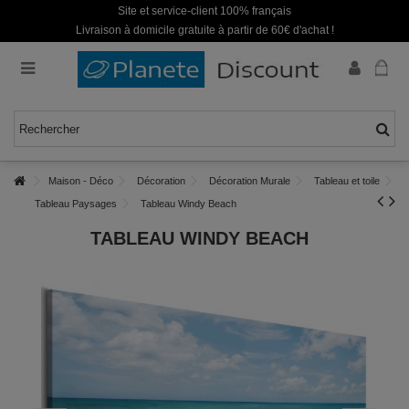
Site et service-client 100% français
Livraison à domicile gratuite à partir de 60€ d'achat !
Maison - Déco
Décoration
Décoration Murale
Tableau et toile
Tableau Paysages
Tableau Windy Beach
TABLEAU WINDY BEACH