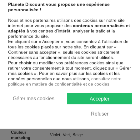
spécial et de haute qualité qui reflète parfaitement les couleurs avec
Planete Discount vous propose une expérience
des détails parfaitement reproduits. Grâce à une impression totale et un
personnalisée !
papier intissé sur un châssis fait de matériaux respectueux de
l'environnement, vous pourrez suspendre le tableau immédiatement
Nous et nos partenaires utilisons des cookies sur notre site
sans avoir à l'encadrer.
internet pour vous proposer des
contenus personnalisés et
adaptés
à vos centres d’intérêt, analyser le trafic et la
Le Tableau Paysages Summer Symphony
est résistant aux rayons
performance du site.
UV, inodore et 100 % sûr, parfait même pour la chambre à coucher et la
En cliquant sur « Accepter », vous consentez à l'utilisation de
chambre des enfants.
tous les cookies placés sur notre site. En cliquant sur «
Notre large choix de tableaux tendances et modernes constituent un
Continuer sans accepter », seuls les cookies strictement
moyen simple et pas cher de donner une nouvelle touche à vos
nécessaires au fonctionnement du site seront utilisés.
intérieurs, il y en a pour tous les goût.
Pour choisir ou modifier vos préférences cookies ainsi que
retirer votre consentement à tout moment, cliquez sur « Gérer
mes cookies ». Pour en savoir plus sur les cookies et les
Descriptif technique
données personnelles que nous utilisons,
consultez notre
politique en matière de confidentialité et de cookies.
Matériaux
MDF
Gérer mes cookies
Accepter
Collection
Artgeist
Refuser
Dimensions
100x50 cm, 200x100 cm
(cm)
Couleur
Violet, Vert, Beige
marketing