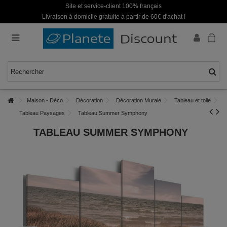
Site et service-client 100% français
Livraison à domicile gratuite à partir de 60€ d'achat !
Maison - Déco
Décoration
Décoration Murale
Tableau et toile
Tableau Paysages
Tableau Summer Symphony
TABLEAU SUMMER SYMPHONY