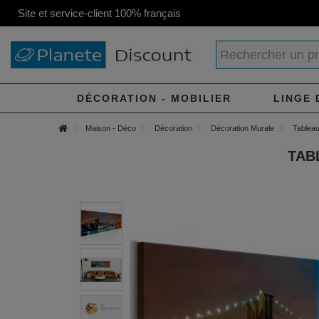
Site et service-client 100% français
DÉCORATION - MOBILIER
LINGE 
Maison - Déco
Décoration
Décoration Murale
Tableau 
TAB