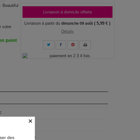
: Beautiful
Livraison à domicile offerte
Livraison à partir du
( 5,99 € )
dimanche 09 août
r votre
Détails
 en point
F
×
x45 cm, 150x50 cm
oser des