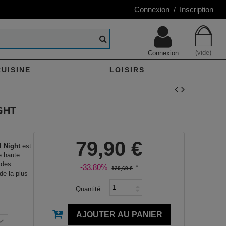
Connexion / Inscription
(vide)
Connexion
CUISINE
LOISIRS
GHT
79,90 €
l Night
est
e haute
 des
-33.80%
*
120,69 €
de la plus
Quantité :
AJOUTER AU PANIER