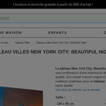
Livraison à domicile gratuite à partir de 60€ d'achat !
DE MAISON
ENFANTS
et toile
Tableau Villes
Tableau Villes New York City: Beautiful Night
LEAU VILLES NEW YORK CITY: BEAUTIFUL NI
Le tableau New York City: Beautifu
une combinaison d'une impression d
qualité, d'un travail manuel soigné et
meilleurs matériaux pour un
tableau
haute qualité
Voir plus de détails sur le produit
Taille ::