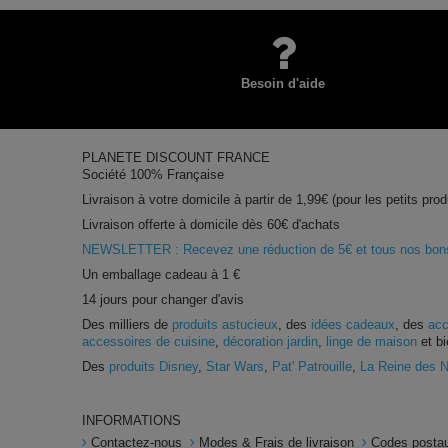
Besoin d'aide
PLANETE DISCOUNT FRANCE
Société 100% Française
Livraison à votre domicile à partir de 1,99€ (pour les petits prod
Livraison offerte à domicile dès 60€ d'achats
NEWSLETTER : Recevez une réduction de 5€ et tous nos bons 
Un emballage cadeau à 1 €
14 jours pour changer d'avis
Des milliers de
produits astucieux
, des
idées cadeaux
, des
acc
accessoires de cuisine
,
décoration jardin
,
linge de maison
et bi
Des
produits Disney
,
Star Wars
,
Pat' Patrouille
,
La Reine des 
INFORMATIONS
Contactez-nous
Modes & Frais de livraison
Codes postau