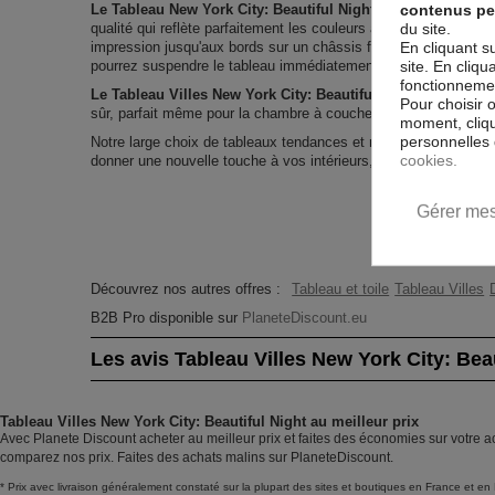
contenus pe
Le Tableau New York City: Beautiful Night
est imprimé sur un
du site.
qualité qui reflète parfaitement les couleurs avec des détails p
En cliquant s
impression jusqu'aux bords sur un châssis fait de matériaux r
site. En cliq
pourrez suspendre le tableau immédiatement sans avoir à l'enc
fonctionnement
Le Tableau Villes New York City: Beautiful Night
est résista
Pour choisir 
sûr, parfait même pour la chambre à coucher et la chambre des
moment, cliqu
personnelles 
Notre large choix de tableaux tendances et modernes constitu
cookies.
donner une nouvelle touche à vos intérieurs, il y en a pour tous
Gérer mes
Découvrez nos autres offres :
Tableau et toile
Tableau Villes
B2B Pro disponible sur
PlaneteDiscount.eu
Les avis Tableau Villes New York City: Beau
Tableau Villes New York City: Beautiful Night au meilleur prix
Avec Planete Discount acheter au meilleur prix et faites des économies sur votre ac
comparez nos prix. Faites des achats malins sur PlaneteDiscount.
* Prix avec livraison généralement constaté sur la plupart des sites et boutiques en France et en 