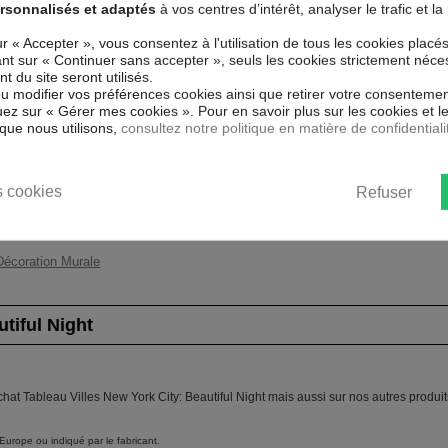
rsonnalisés et adaptés
à vos centres d’intérêt, analyser le trafic et 
 papier intissé spécial et de haute
arfaitement reproduits. Grâce à une
Couleur marketing
Ora
ur « Accepter », vous consentez à l'utilisation de tous les cookies placé
espectueux de l'environnement, vous
uant sur « Continuer sans accepter », seuls les cookies strictement néce
adrer.
Thème
New
 du site seront utilisés.
nt aux rayons UV, inodore et 100 %
ou modifier vos préférences cookies ainsi que retirer votre consentemen
 enfants.
Impression
Hau
ez sur « Gérer mes cookies ». Pour en savoir plus sur les cookies et 
que nous utilisons,
consultez notre politique en matière de confidentiali
ent un moyen simple et pas cher de
Résolution
360
 les goût.
Protection anti-UV
Oui
 cookies
Refuser
Châssis
2 c
Décoration Murale
tiful Night
hat Tableau Villes New York City: Beautiful Night mais aussi sur nos autres produit
Europe ou indiqué par le fabricant.