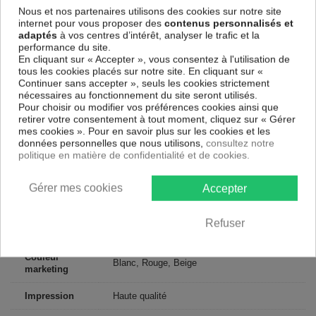
Nous et nos partenaires utilisons des cookies sur notre site
suspendre le tableau immédiatement sans avoir à l'encadrer.
internet pour vous proposer des
contenus personnalisés et
Le Tableau Vintage Home: Red
est résistant aux rayons UV, inodore
adaptés
à vos centres d’intérêt, analyser le trafic et la
et 100 % sûr, parfait même pour la chambre à coucher et la chambre
performance du site.
des enfants.
En cliquant sur « Accepter », vous consentez à l'utilisation de
tous les cookies placés sur notre site. En cliquant sur «
Notre large choix de tableaux tendances et modernes constituent un
Continuer sans accepter », seuls les cookies strictement
moyen simple et pas cher de donner une nouvelle touche à vos
nécessaires au fonctionnement du site seront utilisés.
intérieurs, il y en a pour tous les goût.
Pour choisir ou modifier vos préférences cookies ainsi que
retirer votre consentement à tout moment, cliquez sur « Gérer
Descriptif technique
mes cookies ». Pour en savoir plus sur les cookies et les
données personnelles que nous utilisons,
consultez notre
politique en matière de confidentialité et de cookies.
Matériaux
MDF
Gérer mes cookies
Accepter
Collection
Art
Dimensions
Refuser
120x40 cm, 135x45 cm
(cm)
Couleur
Blanc, Rouge, Beige
marketing
Impression
Haute qualité