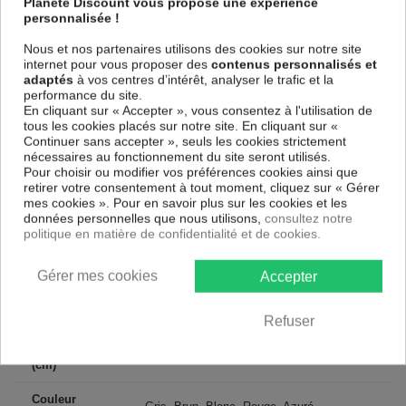
Planete Discount vous propose une expérience
Le Tableau Vintage - red dream
est imprimé sur un papier intissé
personnalisée !
spécial et de haute qualité qui reflète parfaitement les couleurs avec
des détails parfaitement reproduits. Grâce à une impression jusqu'aux
Nous et nos partenaires utilisons des cookies sur notre site
bords sur un châssis fait de matériaux respectueux de l'environnement,
internet pour vous proposer des
contenus personnalisés et
vous pourrez suspendre le tableau immédiatement sans avoir à
adaptés
à vos centres d’intérêt, analyser le trafic et la
l'encadrer.
performance du site.
Le Tableau Vintage Vintage - red dream
est résistant aux rayons UV,
En cliquant sur « Accepter », vous consentez à l'utilisation de
inodore et 100 % sûr, parfait même pour la chambre à coucher et la
tous les cookies placés sur notre site. En cliquant sur «
chambre des enfants.
Continuer sans accepter », seuls les cookies strictement
nécessaires au fonctionnement du site seront utilisés.
Notre large choix de tableaux tendances et modernes constituent un
Pour choisir ou modifier vos préférences cookies ainsi que
moyen simple et pas cher de donner une nouvelle touche à vos
retirer votre consentement à tout moment, cliquez sur « Gérer
intérieurs, il y en a pour tous les goût.
mes cookies ». Pour en savoir plus sur les cookies et les
données personnelles que nous utilisons,
consultez notre
politique en matière de confidentialité et de cookies.
Descriptif technique
Gérer mes cookies
Accepter
Matériaux
MDF
Collection
Art
Refuser
Dimensions
200x100 cm, 100x50 cm
(cm)
Couleur