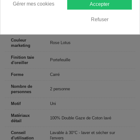
Gérer mes cookies
Accepter
Largeur
65
Refuser
Dimensions
65x65 cm
(cm)
Couleur
Rose Lotus
marketing
Finition taie
Portefeuille
d'oreiller
Forme
Carré
Nombre de
2 personne
personnes
Motif
Uni
Matériaux
100% Double Gaze de Coton lavé
détail
Conseil
Lavable à 30°C - laver et sécher sur
d'utilisation
l'envers