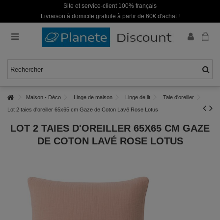
Site et service-client 100% français
Livraison à domicile gratuite à partir de 60€ d'achat !
Maison - Déco
Linge de maison
Linge de lit
Taie d'oreiller
Lot 2 taies d'oreiller 65x65 cm Gaze de Coton Lavé Rose Lotus
LOT 2 TAIES D'OREILLER 65X65 CM GAZE
DE COTON LAVÉ ROSE LOTUS