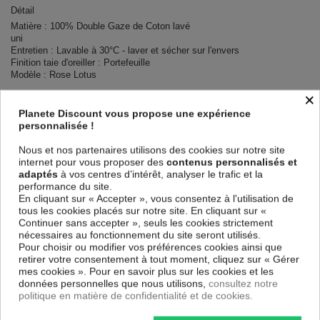
Détail
Matière : 100% Double Gaze de Coton lavé
uni
Entretien : Lavable à 30°C - laver et sécher sur l'envers
Finition taie d'oreiller : Portefeuille
Modèle : Rose Lotus
×
Contenu
2 taies d'oreiller 65x65 cm
Planete Discount vous propose une expérience
personnalisée !
Descriptif technique
Nous et nos partenaires utilisons des cookies sur notre site
internet pour vous proposer des
contenus personnalisés et
adaptés
à vos centres d’intérêt, analyser le trafic et la
Certification
OEKO-TEX® STANDARD 100
performance du site.
En cliquant sur « Accepter », vous consentez à l'utilisation de
tous les cookies placés sur notre site. En cliquant sur «
Longueur
65
Continuer sans accepter », seuls les cookies strictement
nécessaires au fonctionnement du site seront utilisés.
Matériaux
Gaze de Coton
Pour choisir ou modifier vos préférences cookies ainsi que
retirer votre consentement à tout moment, cliquez sur « Gérer
Conseils
mes cookies ». Pour en savoir plus sur les cookies et les
Lavable en machine
d'entretien
données personnelles que nous utilisons,
consultez notre
politique en matière de confidentialité et de cookies.
Type de
Adulte
public