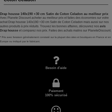
Drap housse 140x190 +30 cm Satin de Coton Celadon au meilleur prix
Avec Planete Discount acheter au meilleur prix et faites des économies sur votre
achat Drap housse 140x190 +30 cm Satin de Coton Celadon mais aussi sur nos
autres produits à prix réduits. Trouvez les bonnes affaires, découvrez nos
avis
Drap housse
et comparez nos prix. Faites des achats malins sur PlaneteDiscount.
* Prix avec livraison généralement constaté sur la plupart des sites et boutiques en France et en
Europe ou indiqué par le fabricant.
Besoin d'aide
Paiement
100% sécurisé