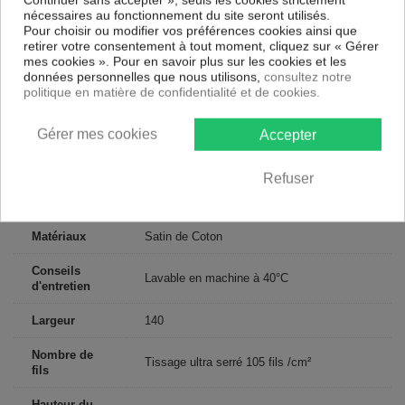
180 x 200 cm : 2 personnes
nécessaires au fonctionnement du site seront utilisés.
200 x 200 cm : 2 personnes
Pour choisir ou modifier vos préférences cookies ainsi que
retirer votre consentement à tout moment, cliquez sur « Gérer
Contenu
mes cookies ». Pour en savoir plus sur les cookies et les
1 drap housse 140x190 cm + bonnet 30
données personnelles que nous utilisons,
consultez notre
politique en matière de confidentialité et de cookies.
Descriptif technique
Gérer mes cookies
Accepter
Certification
Oeko-Tex®
Refuser
Longueur
190
Matériaux
Satin de Coton
Conseils
Lavable en machine à 40°C
d'entretien
Largeur
140
Nombre de
Tissage ultra serré 105 fils /cm²
fils
Hauteur du