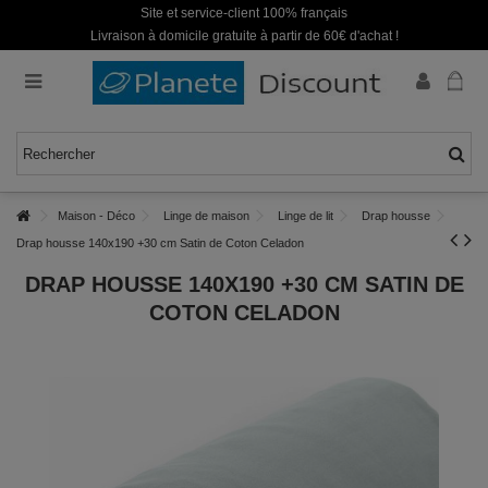
Site et service-client 100% français
Livraison à domicile gratuite à partir de 60€ d'achat !
Maison - Déco
Linge de maison
Linge de lit
Drap housse
Drap housse 140x190 +30 cm Satin de Coton Celadon
DRAP HOUSSE 140X190 +30 CM SATIN DE
COTON CELADON