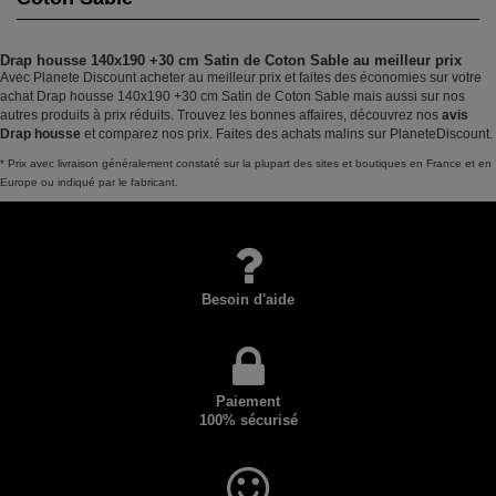
Drap housse 140x190 +30 cm Satin de Coton Sable au meilleur prix
Avec Planete Discount acheter au meilleur prix et faites des économies sur votre
achat Drap housse 140x190 +30 cm Satin de Coton Sable mais aussi sur nos
autres produits à prix réduits. Trouvez les bonnes affaires, découvrez nos
avis
Drap housse
et comparez nos prix. Faites des achats malins sur PlaneteDiscount.
* Prix avec livraison généralement constaté sur la plupart des sites et boutiques en France et en
Europe ou indiqué par le fabricant.
Besoin d'aide
Paiement
100% sécurisé