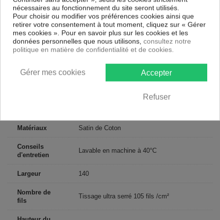
180 x 200 cm : 2 personnes
nécessaires au fonctionnement du site seront utilisés.
200 x 200 cm : 2 personnes
Pour choisir ou modifier vos préférences cookies ainsi que
retirer votre consentement à tout moment, cliquez sur « Gérer
Contenu
mes cookies ». Pour en savoir plus sur les cookies et les
1 drap housse 140x190 cm + bonnet 30
données personnelles que nous utilisons,
consultez notre
politique en matière de confidentialité et de cookies.
Descriptif technique
Gérer mes cookies
Accepter
Certification
Oeko-Tex®
Refuser
Longueur
190
Matériaux
Satin de Coton
Conseils
Lavable en machine à 40°C
d'entretien
Largeur
140
Nombre de
Tissage ultra serré 105 fils /cm²
fils
Hauteur du