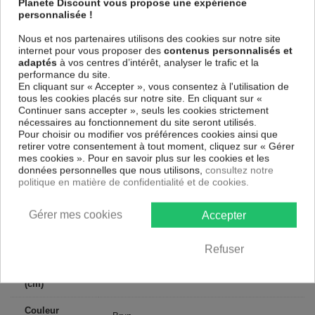
Planete Discount vous propose une expérience
Le Tableau Yeux comme des papillons
est imprimé sur un papier
personnalisée !
intissé spécial et de haute qualité qui reflète parfaitement les couleurs
avec des détails parfaitement reproduits. Grâce à une impression sur
Nous et nos partenaires utilisons des cookies sur notre site
tous les cotés et une toile tendue sur un châssis fait de matériaux
internet pour vous proposer des
contenus personnalisés et
respectueux de l'environnement, vous pourrez suspendre le tableau
adaptés
à vos centres d’intérêt, analyser le trafic et la
immédiatement sans avoir à l'encadrer.
performance du site.
Le Tableau Abstrait Yeux comme des papillons
est résistant aux
En cliquant sur « Accepter », vous consentez à l'utilisation de
rayons UV, inodore et 100 % sûr, parfait même pour la chambre à
tous les cookies placés sur notre site. En cliquant sur «
coucher et la chambre des enfants.
Continuer sans accepter », seuls les cookies strictement
nécessaires au fonctionnement du site seront utilisés.
Notre large choix de tableaux tendances et modernes constituent un
Pour choisir ou modifier vos préférences cookies ainsi que
moyen simple et pas cher de donner une nouvelle touche à vos
retirer votre consentement à tout moment, cliquez sur « Gérer
intérieurs, il y en a pour tous les goût.
mes cookies ». Pour en savoir plus sur les cookies et les
données personnelles que nous utilisons,
consultez notre
politique en matière de confidentialité et de cookies.
Descriptif technique
Gérer mes cookies
Accepter
Matériaux
MDF
Collection
Artgeist
Refuser
Dimensions
100x50 cm, 200x100 cm
(cm)
Couleur