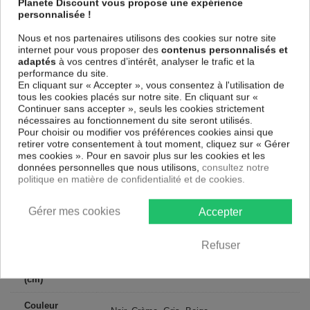
Planete Discount vous propose une expérience
Le Tableau Couleurs de la Terre
est imprimé sur un papier intissé
personnalisée !
spécial et de haute qualité qui reflète parfaitement les couleurs avec
des détails parfaitement reproduits. Grâce à une impression sur tous les
Nous et nos partenaires utilisons des cookies sur notre site
cotés et une toile tendue sur un châssis fait de matériaux respectueux
internet pour vous proposer des
contenus personnalisés et
de l'environnement, vous pourrez suspendre le tableau immédiatement
adaptés
à vos centres d’intérêt, analyser le trafic et la
sans avoir à l'encadrer.
performance du site.
Le Tableau Abstrait Couleurs de la Terre
est résistant aux rayons UV,
En cliquant sur « Accepter », vous consentez à l'utilisation de
inodore et 100 % sûr, parfait même pour la chambre à coucher et la
tous les cookies placés sur notre site. En cliquant sur «
chambre des enfants.
Continuer sans accepter », seuls les cookies strictement
nécessaires au fonctionnement du site seront utilisés.
Notre large choix de tableaux tendances et modernes constituent un
Pour choisir ou modifier vos préférences cookies ainsi que
moyen simple et pas cher de donner une nouvelle touche à vos
retirer votre consentement à tout moment, cliquez sur « Gérer
intérieurs, il y en a pour tous les goût.
mes cookies ». Pour en savoir plus sur les cookies et les
données personnelles que nous utilisons,
consultez notre
politique en matière de confidentialité et de cookies.
Descriptif technique
Gérer mes cookies
Accepter
Matériaux
MDF
Collection
Artgeist
Refuser
Dimensions
100x50 cm, 200x100 cm
(cm)
Couleur