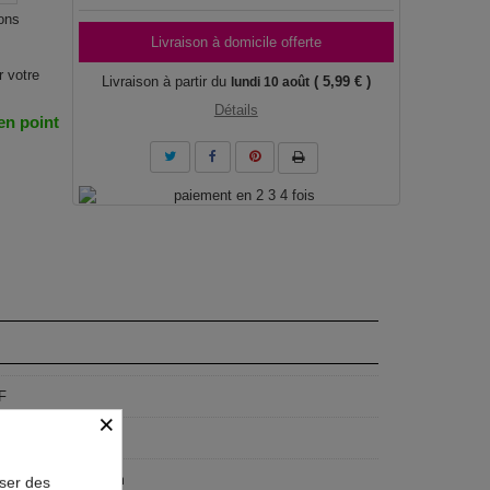
ons
Livraison à domicile offerte
r votre
Livraison à partir du
( 5,99 € )
lundi 10 août
Détails
 en point
F
×
geist
x80 cm, 225x90 cm
oser des