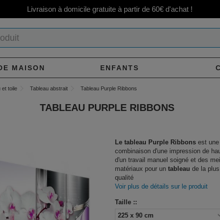
Livraison à domicile gratuite à partir de 60€ d'achat !
DE MAISON
ENFANTS
et toile
Tableau abstrait
Tableau Purple Ribbons
TABLEAU PURPLE RIBBONS
Le tableau Purple Ribbons
est une
combinaison d'une impression de hau
d'un travail manuel soigné et des mei
matériaux pour un
tableau
de la plus
qualité
Voir plus de détails sur le produit
Taille ::