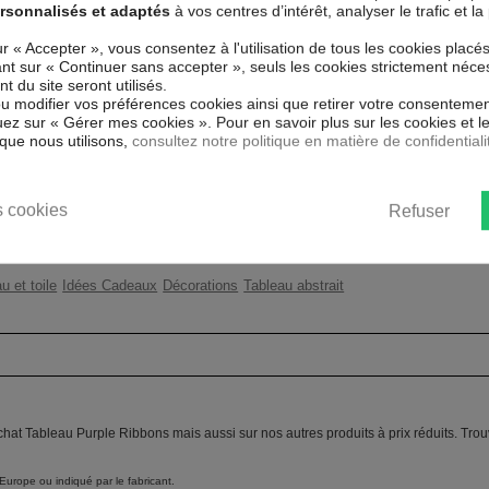
LE RIBBONS !
rsonnalisés et adaptés
à vos centres d’intérêt, analyser le trafic et 
Couleur marketing
Bla
pécial et de haute qualité qui reflète
ur « Accepter », vous consentez à l'utilisation de tous les cookies placé
uits. Grâce à une impression sur
uant sur « Continuer sans accepter », seuls les cookies strictement néce
Thème
Mod
iaux respectueux de l'environnement,
 du site seront utilisés.
l'encadrer.
ou modifier vos préférences cookies ainsi que retirer votre consentemen
Impression
Hau
UV, inodore et 100 % sûr, parfait
ez sur « Gérer mes cookies ». Pour en savoir plus sur les cookies et 
que nous utilisons,
consultez notre politique en matière de confidentiali
Résolution
360
ent un moyen simple et pas cher de
 les goût.
Protection anti-UV
Oui
 cookies
Refuser
Châssis
2 c
u et toile
Idées Cadeaux
Décorations
Tableau abstrait
chat Tableau Purple Ribbons mais aussi sur nos autres produits à prix réduits. Tro
Europe ou indiqué par le fabricant.