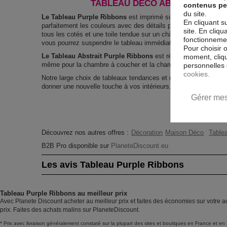
TABLEAU DÉCO ABSTRAIT PURP
contenus pe
du site.
Le Tableau Purple Ribbons
est imprimé sur un papier intissé s
En cliquant s
parfaitement les couleurs avec des détails parfaitement reprod
site. En cliq
tous les cotés et une toile tendue sur un châssis fait de matér
fonctionnement
vous pourrez suspendre le tableau immédiatement sans avoir à 
Pour choisir 
Le Tableau Abstrait Purple Ribbons
est résistant aux rayons 
moment, cliqu
même pour la chambre à coucher et la chambre des enfants.
personnelles 
cookies.
Notre large choix de tableaux tendances et modernes constitu
donner une nouvelle touche à vos intérieurs, il y en a pour tous
Gérer mes
Découvrez nos autres offres :
Décoration
Maison Déco
Tablea
B2B Pro disponible sur
PlaneteDiscount.eu
Les avis Tableau Purple Ribbons
Tableau Purple Ribbons au meilleur prix
Avec Planete Discount acheter au meilleur prix et faites des économies sur votre a
prix. Faites des achats malins sur PlaneteDiscount.
* Prix avec livraison généralement constaté sur la plupart des sites et boutiques en France et en 