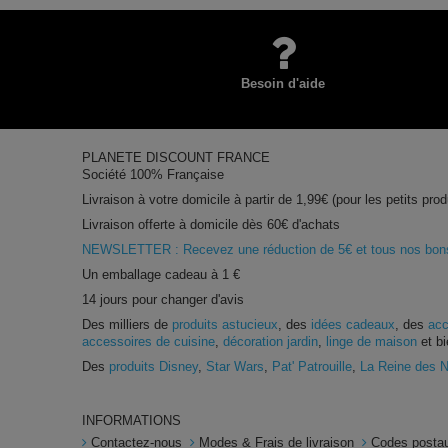
Besoin d'aide
PLANETE DISCOUNT FRANCE
Société 100% Française
Livraison à votre domicile à partir de 1,99€ (pour les petits prod
Livraison offerte à domicile dès 60€ d'achats
NEWSLETTER : Recevez une réduction de 5€ et tous nos bons 
Un emballage cadeau à 1 €
14 jours pour changer d'avis
Des milliers de
produits astucieux
, des
idées cadeaux
, des
acc
accessoires de cuisine
,
décoration jardin
,
linge de maison
et bi
Des
produits Disney
,
Star Wars
,
Pat' Patrouille
,
La Reine des 
INFORMATIONS
Contactez-nous
Modes & Frais de livraison
Codes postau