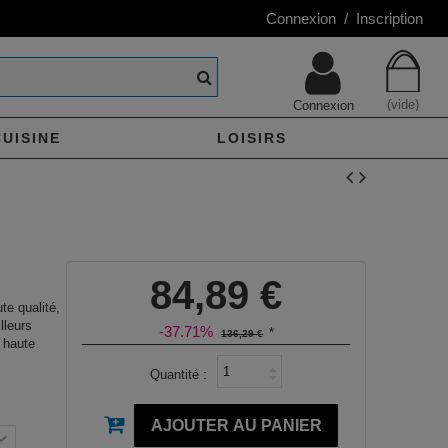
Connexion / Inscription
(vide)
Connexion
CUISINE
LOISIRS
84,89 €
te qualité,
lleurs
-37.71%
*
136,29 €
 haute
Quantité :
AJOUTER AU PANIER