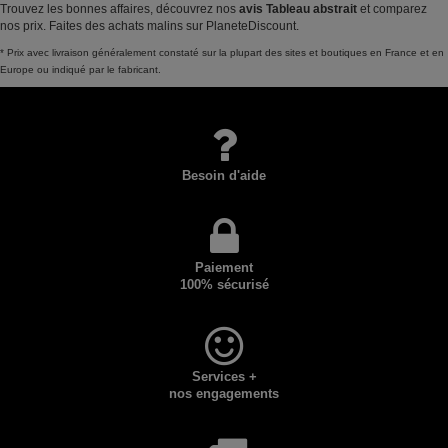
Trouvez les bonnes affaires, découvrez nos
avis Tableau abstrait
et comparez
nos prix. Faites des achats malins sur PlaneteDiscount.
* Prix avec livraison généralement constaté sur la plupart des sites et boutiques en France et en
Europe ou indiqué par le fabricant.
Besoin d'aide
Paiement
100% sécurisé
Services +
nos engagements