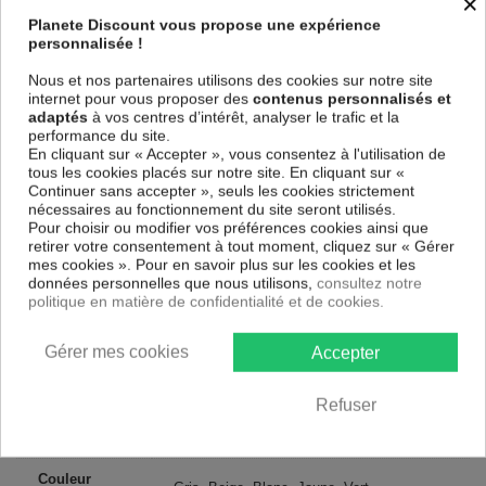
×
Le Tableau Beautiful Orchises
est imprimé sur un papier intissé
Planete Discount vous propose une expérience
spécial et de haute qualité qui reflète parfaitement les couleurs avec
personnalisée !
des détails parfaitement reproduits. Grâce à une impression sur tous les
cotés et une toile tendue sur un châssis fait de matériaux respectueux
Nous et nos partenaires utilisons des cookies sur notre site
de l'environnement, vous pourrez suspendre le tableau immédiatement
internet pour vous proposer des
contenus personnalisés et
sans avoir à l'encadrer.
adaptés
à vos centres d’intérêt, analyser le trafic et la
Le Tableau Abstrait Beautiful Orchises
est résistant aux rayons UV,
performance du site.
inodore et 100 % sûr, parfait même pour la chambre à coucher et la
En cliquant sur « Accepter », vous consentez à l'utilisation de
chambre des enfants.
tous les cookies placés sur notre site. En cliquant sur «
Continuer sans accepter », seuls les cookies strictement
Notre large choix de tableaux tendances et modernes constituent un
nécessaires au fonctionnement du site seront utilisés.
moyen simple et pas cher de donner une nouvelle touche à vos
Pour choisir ou modifier vos préférences cookies ainsi que
intérieurs, il y en a pour tous les goût.
retirer votre consentement à tout moment, cliquez sur « Gérer
mes cookies ». Pour en savoir plus sur les cookies et les
Descriptif technique
données personnelles que nous utilisons,
consultez notre
politique en matière de confidentialité et de cookies.
Matériaux
MDF
Gérer mes cookies
Accepter
Collection
Artgeist
Refuser
Dimensions
225x90 cm, 200x80 cm
(cm)
Couleur