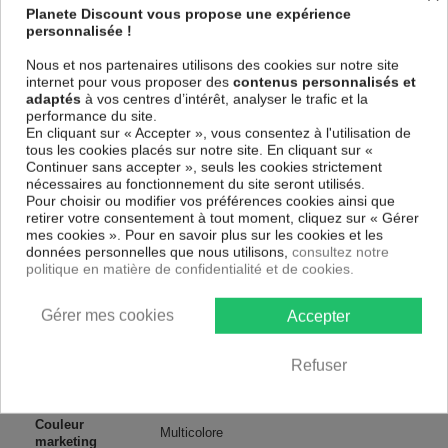
spécial et de haute qualité qui reflète parfaitement les couleurs avec
Planete Discount vous propose une expérience
des détails parfaitement reproduits. Grâce à une impression sur tous les
personnalisée !
cotés et une toile tendue sur un châssis fait de matériaux respectueux
de l'environnement, vous pourrez suspendre le tableau immédiatement
Nous et nos partenaires utilisons des cookies sur notre site
sans avoir à l'encadrer.
internet pour vous proposer des
contenus personnalisés et
adaptés
à vos centres d’intérêt, analyser le trafic et la
Le Tableau Abstrait Abstract Conversations
est résistant aux rayons
performance du site.
UV, inodore et 100 % sûr, parfait même pour la chambre à coucher et la
En cliquant sur « Accepter », vous consentez à l'utilisation de
chambre des enfants.
tous les cookies placés sur notre site. En cliquant sur «
Notre large choix de tableaux tendances et modernes constituent un
Continuer sans accepter », seuls les cookies strictement
moyen simple et pas cher de donner une nouvelle touche à vos
nécessaires au fonctionnement du site seront utilisés.
intérieurs, il y en a pour tous les goût.
Pour choisir ou modifier vos préférences cookies ainsi que
retirer votre consentement à tout moment, cliquez sur « Gérer
mes cookies ». Pour en savoir plus sur les cookies et les
Descriptif technique
données personnelles que nous utilisons,
consultez notre
politique en matière de confidentialité et de cookies.
Matériaux
MDF
Gérer mes cookies
Accepter
Collection
Artgeist
Refuser
Dimensions
40x40 cm, 90x90 cm, 80x80 cm
(cm)
Couleur
Multicolore
marketing