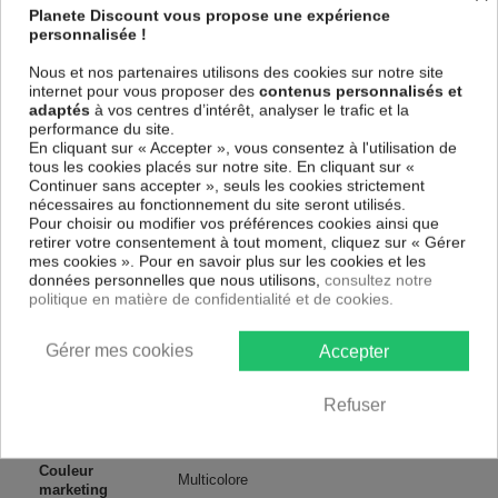
et de haute qualité qui reflète parfaitement les couleurs avec des détails
Planete Discount vous propose une expérience
parfaitement reproduits. Grâce à une impression sur tous les cotés et
personnalisée !
une toile tendue sur un châssis fait de matériaux respectueux de
l'environnement, vous pourrez suspendre le tableau immédiatement
Nous et nos partenaires utilisons des cookies sur notre site
sans avoir à l'encadrer.
internet pour vous proposer des
contenus personnalisés et
adaptés
à vos centres d’intérêt, analyser le trafic et la
Le Tableau Abstrait Welcome home
est résistant aux rayons UV,
performance du site.
inodore et 100 % sûr, parfait même pour la chambre à coucher et la
En cliquant sur « Accepter », vous consentez à l'utilisation de
chambre des enfants.
tous les cookies placés sur notre site. En cliquant sur «
Notre large choix de tableaux tendances et modernes constituent un
Continuer sans accepter », seuls les cookies strictement
moyen simple et pas cher de donner une nouvelle touche à vos
nécessaires au fonctionnement du site seront utilisés.
intérieurs, il y en a pour tous les goût.
Pour choisir ou modifier vos préférences cookies ainsi que
retirer votre consentement à tout moment, cliquez sur « Gérer
mes cookies ». Pour en savoir plus sur les cookies et les
Descriptif technique
données personnelles que nous utilisons,
consultez notre
politique en matière de confidentialité et de cookies.
Matériaux
MDF
Gérer mes cookies
Accepter
Collection
Artgeist
Refuser
Dimensions
90x90 cm, 80x80 cm
(cm)
Couleur
Multicolore
marketing