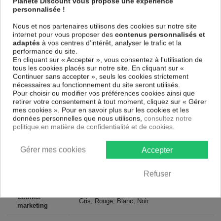
parfaitement reproduits. Grâce à une impression sur tous les cotés et
Planete Discount vous propose une expérience
une toile tendue sur un châssis fait de matériaux respectueux de
personnalisée !
l'environnement, vous pourrez suspendre le tableau immédiatement
sans avoir à l'encadrer.
Nous et nos partenaires utilisons des cookies sur notre site
internet pour vous proposer des
contenus personnalisés et
Le Tableau Abstrait élégance (texture)
est résistant aux rayons UV,
adaptés
à vos centres d’intérêt, analyser le trafic et la
inodore et 100 % sûr, parfait même pour la chambre à coucher et la
performance du site.
chambre des enfants.
En cliquant sur « Accepter », vous consentez à l'utilisation de
tous les cookies placés sur notre site. En cliquant sur «
Notre large choix de tableaux tendances et modernes constituent un
Continuer sans accepter », seuls les cookies strictement
moyen simple et pas cher de donner une nouvelle touche à vos
nécessaires au fonctionnement du site seront utilisés.
intérieurs, il y en a pour tous les goût.
Pour choisir ou modifier vos préférences cookies ainsi que
retirer votre consentement à tout moment, cliquez sur « Gérer
Descriptif technique
mes cookies ». Pour en savoir plus sur les cookies et les
données personnelles que nous utilisons,
consultez notre
politique en matière de confidentialité et de cookies.
Matériaux
MDF
Gérer mes cookies
Accepter
Collection
Artgeist
Dimensions
Refuser
80x80 cm, 40x40 cm
(cm)
Couleur
Gris, Rouge, Blanc, Noir
marketing