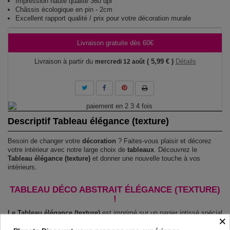
Impression haute qualité 360 dpi
Châssis écologique en pin - 2cm
Excellent rapport qualité / prix pour votre décoration murale
Livraison gratuite dès 60€
Livraison à partir du
( 5,99 € )
Détails
mercredi 12 août
Descriptif Tableau élégance (texture)
Besoin de changer votre
décoration
? Faites-vous plaisir et décorez
votre intérieur avec notre large choix de
tableaux
. Découvrez le
Tableau élégance (texture)
et donner une nouvelle touche à vos
intérieurs.
TABLEAU DÉCO ABSTRAIT ÉLÉGANCE (TEXTURE)
!
Le Tableau élégance (texture)
est imprimé sur un papier intissé spécial
×
et de haute qualité qui reflète parfaitement les couleurs avec des détails