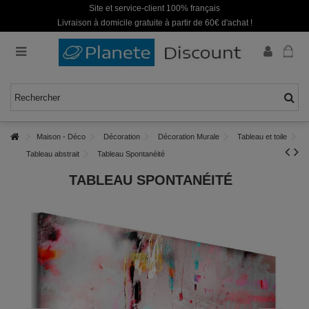
Site et service-client 100% français
Livraison à domicile gratuite à partir de 60€ d'achat !
Maison - Déco
Décoration
Décoration Murale
Tableau et toile
Tableau abstrait
Tableau Spontanéité
TABLEAU SPONTANÉITÉ