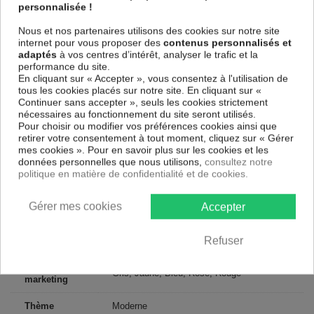
personnalisée !
l'environnement, vous pourrez suspendre le tableau immédiatement
sans avoir à l'encadrer.
Nous et nos partenaires utilisons des cookies sur notre site
Le Tableau Abstrait Spontanéité
est résistant aux rayons UV, inodore
internet pour vous proposer des
contenus personnalisés et
et 100 % sûr, parfait même pour la chambre à coucher et la chambre
adaptés
à vos centres d’intérêt, analyser le trafic et la
des enfants.
performance du site.
En cliquant sur « Accepter », vous consentez à l'utilisation de
Notre large choix de tableaux tendances et modernes constituent un
tous les cookies placés sur notre site. En cliquant sur «
moyen simple et pas cher de donner une nouvelle touche à vos
Continuer sans accepter », seuls les cookies strictement
intérieurs, il y en a pour tous les goût.
nécessaires au fonctionnement du site seront utilisés.
Pour choisir ou modifier vos préférences cookies ainsi que
retirer votre consentement à tout moment, cliquez sur « Gérer
Descriptif technique
mes cookies ». Pour en savoir plus sur les cookies et les
données personnelles que nous utilisons,
consultez notre
politique en matière de confidentialité et de cookies.
Matériaux
MDF
Collection
Artgeist
Gérer mes cookies
Accepter
Dimensions
90x60 cm, 60x40 cm, 120x80 cm
Refuser
(cm)
Couleur
Gris, Jaune, Bleu, Rose, Rouge
marketing
Thème
Moderne