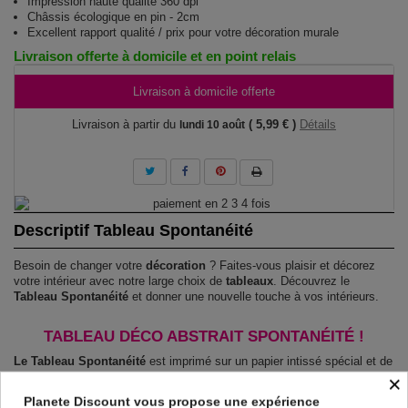
Impression haute qualité 360 dpi
Châssis écologique en pin - 2cm
Excellent rapport qualité / prix pour votre décoration murale
Livraison offerte à domicile et en point relais
Livraison à domicile offerte
Livraison à partir du
( 5,99 € )
Détails
lundi 10 août
Descriptif Tableau Spontanéité
Besoin de changer votre
décoration
? Faites-vous plaisir et décorez
votre intérieur avec notre large choix de
tableaux
. Découvrez le
Tableau Spontanéité
et donner une nouvelle touche à vos intérieurs.
TABLEAU DÉCO ABSTRAIT SPONTANÉITÉ !
Le Tableau Spontanéité
est imprimé sur un papier intissé spécial et de
haute qualité qui reflète parfaitement les couleurs avec des détails
×
parfaitement reproduits. Grâce à une impression sur tous les cotés et
Planete Discount vous propose une expérience
une toile tendue sur un châssis fait de matériaux respectueux de