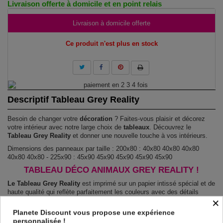
Livraison offerte à domicile et en point relais
Livraison à domicile offerte
Ce produit n'est plus en stock
Descriptif Tableau Grey Reality
Besoin de changer votre
décoration
? Faites-vous plaisir et décorez
votre intérieur avec notre large choix de
tableaux
. Découvrez le
Tableau Grey Reality
et donner une nouvelle touche à vos intérieurs.
Dimensions des panneaux par taille : 200x80 : 40x80 40x80 40x80
40x80 40x80 - 225x90 : 45x90 45x90 45x90 45x90 45x90
TABLEAU DÉCO ANIMAUX GREY REALITY !
Le Tableau Grey Reality
est imprimé sur un papier intissé spécial et de
haute qualité qui reflète parfaitement les couleurs avec des détails
×
parfaitement reproduits. Grâce à une impression sur tous les cotés et
une toile tendue sur un châssis fait de matériaux respectueux de
Planete Discount vous propose une expérience
l'environnement, vous pourrez suspendre le tableau immédiatement
personnalisée !