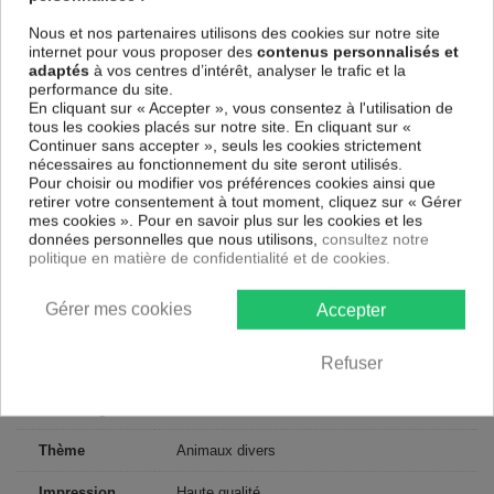
sans avoir à l'encadrer.
Nous et nos partenaires utilisons des cookies sur notre site
Le Tableau Animaux Grey Reality
est résistant aux rayons UV,
internet pour vous proposer des
contenus personnalisés et
inodore et 100 % sûr, parfait même pour la chambre à coucher et la
adaptés
à vos centres d’intérêt, analyser le trafic et la
chambre des enfants.
performance du site.
Notre large choix de tableaux tendances et modernes constituent un
En cliquant sur « Accepter », vous consentez à l'utilisation de
moyen simple et pas cher de donner une nouvelle touche à vos
tous les cookies placés sur notre site. En cliquant sur «
intérieurs, il y en a pour tous les goût.
Continuer sans accepter », seuls les cookies strictement
nécessaires au fonctionnement du site seront utilisés.
Pour choisir ou modifier vos préférences cookies ainsi que
Descriptif technique
retirer votre consentement à tout moment, cliquez sur « Gérer
mes cookies ». Pour en savoir plus sur les cookies et les
données personnelles que nous utilisons,
consultez notre
Matériaux
MDF
politique en matière de confidentialité et de cookies.
Collection
Artgeist
Gérer mes cookies
Accepter
Dimensions
200x80 cm, 225x90 cm
(cm)
Refuser
Couleur
Blanc, Noir
marketing
Thème
Animaux divers
Impression
Haute qualité