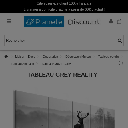
Site et service-client 100% français
Livraison à domicile gratuite à partir de 60€ d'achat !
Maison - Déco
Décoration
Décoration Murale
Tableau et toile
Tableau Animaux
Tableau Grey Reality
TABLEAU GREY REALITY