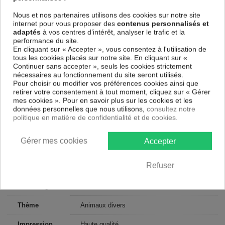
sans avoir à l'encadrer.
Nous et nos partenaires utilisons des cookies sur notre site
Le Tableau Animaux Before Dusk
est résistant aux rayons UV,
internet pour vous proposer des
contenus personnalisés et
inodore et 100 % sûr, parfait même pour la chambre à coucher et la
adaptés
à vos centres d’intérêt, analyser le trafic et la
chambre des enfants.
performance du site.
Notre large choix de tableaux tendances et modernes constituent un
En cliquant sur « Accepter », vous consentez à l'utilisation de
moyen simple et pas cher de donner une nouvelle touche à vos
tous les cookies placés sur notre site. En cliquant sur «
intérieurs, il y en a pour tous les goût.
Continuer sans accepter », seuls les cookies strictement
nécessaires au fonctionnement du site seront utilisés.
Pour choisir ou modifier vos préférences cookies ainsi que
Descriptif technique
retirer votre consentement à tout moment, cliquez sur « Gérer
mes cookies ». Pour en savoir plus sur les cookies et les
données personnelles que nous utilisons,
consultez notre
Matériaux
MDF
politique en matière de confidentialité et de cookies.
Collection
Artgeist
Gérer mes cookies
Accepter
Dimensions
225x90 cm, 200x80 cm
(cm)
Refuser
Couleur
Noir, Orange, Blanc, Vert, Brun
marketing
Thème
Animaux divers
Impression
Haute qualité