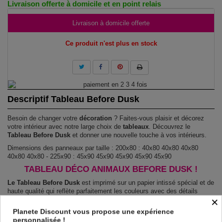
Livraison offerte à domicile et en point relais
Livraison à domicile offerte
Ce produit n'est plus en stock
Descriptif Tableau Before Dusk
Besoin de changer votre
décoration
? Faites-vous plaisir et décorez
votre intérieur avec notre large choix de
tableaux
. Découvrez le
Tableau Before Dusk
et donner une nouvelle touche à vos intérieurs.
Dimensions des panneaux par taille : 200x80 : 40x80 40x80 40x80
40x80 40x80 - 225x90 : 45x90 45x90 45x90 45x90 45x90
TABLEAU DÉCO ANIMAUX BEFORE DUSK !
Le Tableau Before Dusk
est imprimé sur un papier intissé spécial et de
haute qualité qui reflète parfaitement les couleurs avec des détails
×
parfaitement reproduits. Grâce à une impression sur tous les cotés et
une toile tendue sur un châssis fait de matériaux respectueux de
Planete Discount vous propose une expérience
l'environnement, vous pourrez suspendre le tableau immédiatement
personnalisée !