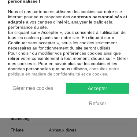
personnalisée !
de l'environnement, vous pourrez suspendre le tableau immédiatement
sans avoir à l'encadrer.
Nous et nos partenaires utilisons des cookies sur notre site
Le Tableau Animaux Deer in the Field I
est résistant aux rayons UV,
internet pour vous proposer des
contenus personnalisés et
inodore et 100 % sûr, parfait même pour la chambre à coucher et la
adaptés
à vos centres d’intérêt, analyser le trafic et la
chambre des enfants.
performance du site.
En cliquant sur « Accepter », vous consentez à l'utilisation de
Notre large choix de tableaux tendances et modernes constituent un
tous les cookies placés sur notre site. En cliquant sur «
moyen simple et pas cher de donner une nouvelle touche à vos
Continuer sans accepter », seuls les cookies strictement
intérieurs, il y en a pour tous les goût.
nécessaires au fonctionnement du site seront utilisés.
Pour choisir ou modifier vos préférences cookies ainsi que
Descriptif technique
retirer votre consentement à tout moment, cliquez sur « Gérer
mes cookies ». Pour en savoir plus sur les cookies et les
données personnelles que nous utilisons,
consultez notre
Matériaux
MDF
politique en matière de confidentialité et de cookies.
Collection
Artgeist
Gérer mes cookies
Accepter
Dimensions
90x60 cm, 120x80 cm
(cm)
Refuser
Couleur
Beige, Brun, Vert
marketing
Thème
Animaux divers