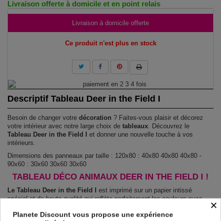
Livraison offerte à domicile et en point relais
Livraison à domicile offerte
Ce produit n'est plus en stock
Descriptif Tableau Deer in the Field I
Besoin de changer votre
décoration
? Faites-vous plaisir et décorez
votre intérieur avec notre large choix de
tableaux
. Découvrez le
Tableau Deer in the Field I
et donner une nouvelle touche à vos
intérieurs.
Dimensions des panneaux par taille : 120x80 : 40x80 40x80 40x80 -
90x60 : 30x60 30x60 30x60
TABLEAU DÉCO ANIMAUX DEER IN THE FIELD I !
Le Tableau Deer in the Field I
est imprimé sur un papier intissé
spécial et de haute qualité qui reflète parfaitement les couleurs avec
×
des détails parfaitement reproduits. Grâce à une impression sur tous les
Planete Discount vous propose une expérience
cotés et une toile tendue sur un châssis fait de matériaux respectueux