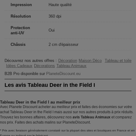
Impression
Haute qualité
Résolution
360 dpi
Protection
Oui
anti-UV
Châssis
2 cm d'épaisseur
Découvrez nos autres offres :
Décoration
Maison Déco
Tableau et toile
Idées Cadeaux
Décorations
Tableau Animaux
B2B Pro disponible sur
PlaneteDiscount.eu
Les avis Tableau Deer in the Field I
Tableau Deer in the Field I au meilleur prix
Avec Planete Discount acheter au meilleur prix et faites des économies sur votre
achat Tableau Deer in the Field I mais aussi sur nos autres produits à prix réduits.
Trouvez les bonnes affaires, découvrez nos
avis Tableau Animaux
et comparez
nos prix. Faites des achats malins sur PlaneteDiscount.
* Prix avec livraison généralement constaté sur la plupart des sites et boutiques en France et en
Europe ou indiqué par le fabricant.