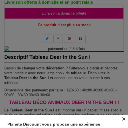
Livraison offerte à domicile et en point relais
Livraison à domicile offerte
Ce produit n'est plus en stock
Descriptif Tableau Deer in the Sun I
Besoin de changer votre
décoration
? Faites-vous plaisir et décorez
votre intérieur avec notre large choix de
tableaux
. Découvrez le
Tableau Deer in the Sun I
et donner une nouvelle touche à vos
intérieurs.
Dimensions des panneaux par taille : 120x80 : 40x80 40x80 40x80 -
90x60 : 30x60 30x60 30x60
TABLEAU DÉCO ANIMAUX DEER IN THE SUN I !
Le Tableau Deer in the Sun I
est imprimé sur un papier intissé spécial
et de haute qualité qui reflète parfaitement les couleurs avec des détails
×
parfaitement reproduits. Grâce à une impression sur tous les cotés et
Planete Discount vous propose une expérience
une toile tendue sur un châssis fait de matériaux respectueux de