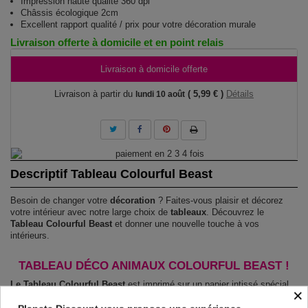
Impression haute qualité 360 dpi
Châssis écologique 2cm
Excellent rapport qualité / prix pour votre décoration murale
Livraison offerte à domicile et en point relais
Livraison à domicile offerte
Livraison à partir du
( 5,99 € )
Détails
lundi 10 août
Descriptif Tableau Colourful Beast
Besoin de changer votre
décoration
? Faites-vous plaisir et décorez
votre intérieur avec notre large choix de
tableaux
. Découvrez le
Tableau Colourful Beast
et donner une nouvelle touche à vos
intérieurs.
TABLEAU DÉCO ANIMAUX COLOURFUL BEAST !
Le Tableau Colourful Beast
est imprimé sur un papier intissé spécial
×
et de haute qualité qui reflète parfaitement les couleurs avec des détails
parfaitement reproduits. Grâce à une impression sur tous les cotés et