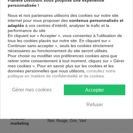
Planete Discount vous propose une expérience
une toile tendue sur un châssis fait de matériaux respectueux de
personnalisée !
l'environnement, vous pourrez suspendre le tableau immédiatement
sans avoir à l'encadrer.
Nous et nos partenaires utilisons des cookies sur notre site
internet pour vous proposer des
contenus personnalisés et
Le Tableau Animaux Colourful Beast
est résistant aux rayons UV,
adaptés
à vos centres d’intérêt, analyser le trafic et la
inodore et 100 % sûr, parfait même pour la chambre à coucher et la
performance du site.
chambre des enfants.
En cliquant sur « Accepter », vous consentez à l'utilisation de
tous les cookies placés sur notre site. En cliquant sur «
Notre large choix de tableaux tendances et modernes constituent un
Continuer sans accepter », seuls les cookies strictement
moyen simple et pas cher de donner une nouvelle touche à vos
nécessaires au fonctionnement du site seront utilisés.
intérieurs, il y en a pour tous les goût.
Pour choisir ou modifier vos préférences cookies ainsi que
retirer votre consentement à tout moment, cliquez sur « Gérer
Descriptif technique
mes cookies ». Pour en savoir plus sur les cookies et les
données personnelles que nous utilisons,
consultez notre
politique en matière de confidentialité et de cookies.
Matériaux
MDF
Gérer mes cookies
Accepter
Collection
Artgeist
Dimensions
Refuser
120x40 cm, 150x50 cm, 135x45 cm
(cm)
Couleur
Noir, Rouge, Gris, Vert
marketing