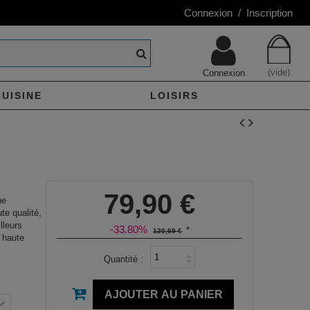
Connexion / Inscription
(vide)
Connexion
CUISINE
LOISIRS
79,90 €
ne
te qualité,
lleurs
-33.80%
*
120,69 €
 haute
Quantité :
AJOUTER AU PANIER