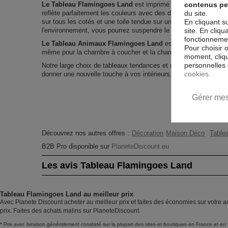
contenus pe
Le Tableau Flamingoes Land
est imprimé sur un papier intiss
du site.
reflète parfaitement les couleurs avec des détails parfaitement
En cliquant s
sur tous les cotés et une toile tendue sur un châssis fait de m
site. En cliq
l'environnement, vous pourrez suspendre le tableau immédiatem
fonctionnement
Le Tableau Animaux Flamingoes Land
est résistant aux rayo
Pour choisir 
même pour la chambre à coucher et la chambre des enfants.
moment, cliqu
personnelles 
Notre large choix de tableaux tendances et modernes constitu
cookies.
donner une nouvelle touche à vos intérieurs, il y en a pour tous
Gérer mes
Découvrez nos autres offres :
Décoration
Maison Déco
Tablea
B2B Pro disponible sur
PlaneteDiscount.eu
Les avis Tableau Flamingoes Land
Tableau Flamingoes Land au meilleur prix
Avec Planete Discount acheter au meilleur prix et faites des économies sur votre 
prix. Faites des achats malins sur PlaneteDiscount.
* Prix avec livraison généralement constaté sur la plupart des sites et boutiques en France et en 