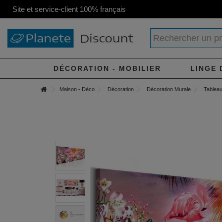
Site et service-client 100% français
DÉCORATION - MOBILIER
LINGE 
Maison - Déco
Décoration
Décoration Murale
Tableau 