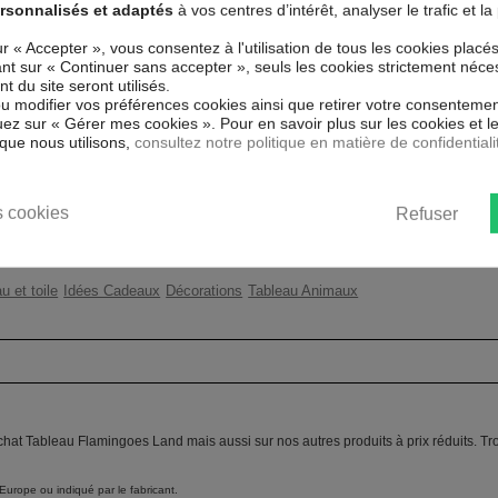
rsonnalisés et adaptés
à vos centres d’intérêt, analyser le trafic et 
é spécial et de haute qualité qui
 reproduits. Grâce à une impression
Couleur marketing
Ora
ur « Accepter », vous consentez à l'utilisation de tous les cookies placé
atériaux respectueux de
uant sur « Continuer sans accepter », seuls les cookies strictement néce
ent sans avoir à l'encadrer.
Thème
Ois
 du site seront utilisés.
ns UV, inodore et 100 % sûr, parfait
ou modifier vos préférences cookies ainsi que retirer votre consentemen
Impression
Hau
ez sur « Gérer mes cookies ». Pour en savoir plus sur les cookies et 
que nous utilisons,
consultez notre politique en matière de confidentiali
ent un moyen simple et pas cher de
Résolution
360
 les goût.
Protection anti-UV
Oui
 cookies
Refuser
Châssis
2 c
u et toile
Idées Cadeaux
Décorations
Tableau Animaux
achat Tableau Flamingoes Land mais aussi sur nos autres produits à prix réduits. T
Europe ou indiqué par le fabricant.