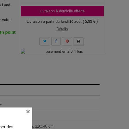
s Land
Livraison à domicile offerte
r votre
Livraison à partir du
( 5,99 € )
lundi 10 août
Détails
 en point
F
×
geist
x50 cm, 135x45 cm, 120x40 cm
oser des