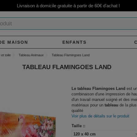
Livraison à domicile gratuite à partir de 60€ d'achat !
DE MAISON
ENFANTS
et toile
Tableau Animaux
Tableau Flamingoes Land
TABLEAU FLAMINGOES LAND
Le tableau Flamingoes Land
est u
combinaison d'une impression de hau
d'un travail manuel soigné et des mei
matériaux pour un
tableau
de la plus
qualité
Voir plus de détails sur le produit
Taille ::