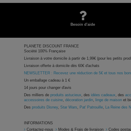
Besoin d'aide
PLANETE DISCOUNT FRANCE
Société 100% Française
Livraison à votre domicile à partir de 1,99€ (pour les petits prod
Livraison offerte à domicile dès 60€ d'achats
NEWSLETTER : Recevez une réduction de 5€ et tous nos bons 
Un emballage cadeau à 1 €
14 jours pour changer d'avis
Des milliers de
produits astucieux
, des
idées cadeaux
, des
acc
accessoires de cuisine
,
décoration jardin
,
linge de maison
et bi
Des
produits Disney
,
Star Wars
,
Pat' Patrouille
,
La Reine des 
INFORMATIONS
Contactez-nous
Modes & Frais de livraison
Codes postau