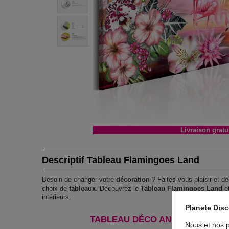
Livraison gratu
Descriptif Tableau Flamingoes Land
Besoin de changer votre
décoration
? Faites-vous plaisir et dé
choix de
tableaux
. Découvrez le
Tableau Flamingoes Land
et
intérieurs.
Planete Dis
TABLEAU DÉCO ANIMAUX FLAMI
Nous et nos p