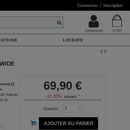
Connexion / Inscription
(vide)
Connexion
CUISINE
LOISIRS
 WIDE
69,90 €
anana (1
ne
vail manuel
-31.93%
*
102,69 €
ur un
Quantité :
AJOUTER AU PANIER