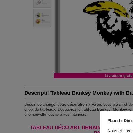
Livraison gratu
Descriptif Tableau Banksy Monkey with Ban
Besoin de changer votre
décoration
? Faites-vous plaisir et dé
choix de
tableaux
. Découvrez le
Tableau Banksy: Monkey wit
une nouvelle touche à vos intérieurs.
Planete Dis
TABLEAU DÉCO ART URBAIN BANKSY: MO
Nous et nos p
PART) WIDE !