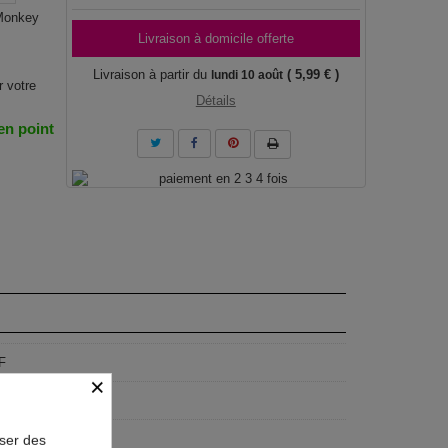
 Monkey
Livraison à domicile offerte
Livraison à partir du
( 5,99 € )
lundi 10 août
r votre
Détails
 en point
F
×
geist
x80 cm, 90x60 cm
oser des