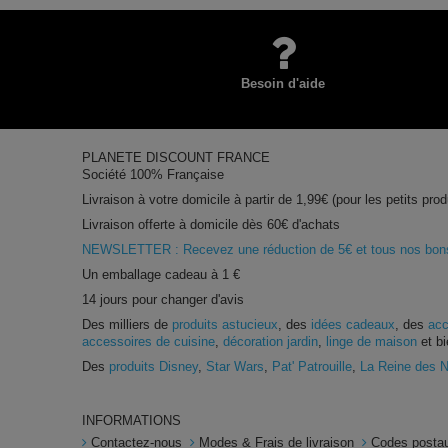
Besoin d'aide
PLANETE DISCOUNT FRANCE
Société 100% Française
Livraison à votre domicile à partir de 1,99€ (pour les petits prod
Livraison offerte à domicile dès 60€ d'achats
NEWSLETTER : Recevez une réduction de 5€ et tous nos bons 
Un emballage cadeau à 1 €
14 jours pour changer d'avis
Des milliers de
produits astucieux
, des
idées cadeaux
, des
acc
accessoires de cuisine
,
décoration jardin
,
linge de maison
et bi
Des
produits Disney
,
Star Wars
,
Pat' Patrouille
,
La Reine des 
INFORMATIONS
Contactez-nous
Modes & Frais de livraison
Codes postau