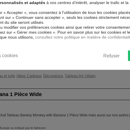
rsonnalisés et adaptés
à vos centres d’intérêt, analyser le trafic et 
mprimé sur un papier intissé spécial
Couleur marketing
Jau
ur « Accepter », vous consentez à l'utilisation de tous les cookies placé
es détails parfaitement reproduits.
uant sur « Continuer sans accepter », seuls les cookies strictement néce
sur un châssis fait de matériaux
Thème
Ba
 du site seront utilisés.
bleau immédiatement sans avoir à
ou modifier vos préférences cookies ainsi que retirer votre consentemen
Impression
Hau
ez sur « Gérer mes cookies ». Pour en savoir plus sur les cookies et 
) Wide
est résistant aux rayons UV,
que nous utilisons,
consultez notre politique en matière de confidentiali
et la chambre des enfants.
Résolution
360
ent un moyen simple et pas cher de
 les goût.
Protection anti-UV
Oui
 cookies
Refuser
Châssis
2 c
u et toile
Idées Cadeaux
Décorations
Tableau Art Urbain
ana 1 Pièce Wide
 achat Tableau Banksy Monkey with Banana 1 Pièce Wide mais aussi sur nos autres p
Europe ou indiqué par le fabricant.