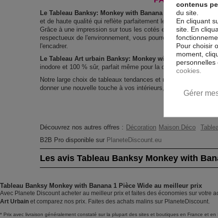
contenus pe
du site.
Le Tableau Banksy: Monkey with Banana (1 Part) Wide
est i
En cliquant s
et de haute qualité qui reflète parfaitement les couleurs avec d
site. En cliq
Grâce à une impression sur tous les cotés et une toile tendue 
fonctionnement
respectueux de l'environnement, vous pourrez suspendre le ta
Pour choisir 
l'encadrer.
moment, cliqu
Le Tableau Art urbain Banksy: Monkey with Banana (1 Part
personnelles 
inodore et 100 % sûr, parfait même pour la chambre à coucher 
cookies.
Notre large choix de tableaux tendances et modernes constitu
donner une nouvelle touche à vos intérieurs, il y en a pour tous
Gérer mes
Découvrez nos autres offres :
Décoration
Maison Déco
Tablea
B2B Pro disponible sur
PlaneteDiscount.eu
Les avis Tableau Banksy Monkey with Ban
Tableau Banksy Monkey with Banana 1 Pièce Wide au meilleur prix
Avec Planete Discount acheter au meilleur prix et faites des économies sur votre
Art Urbain
et comparez nos prix. Faites des achats malins sur PlaneteDiscount.
* Prix avec livraison généralement constaté sur la plupart des sites et boutiques en France et en 