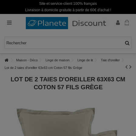
Site et service-client 100% français
Livraison à domicile gratuite à partir de 60€ d'achat !
Maison - Déco
Linge de maison
Linge de lit
Taie d'oreiller
Lot de 2 taies d'oreiller 63x63 cm Coton 57 fils Grège
LOT DE 2 TAIES D'OREILLER 63X63 CM
COTON 57 FILS GRÈGE