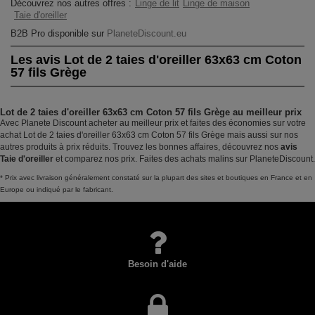
Découvrez nos autres offres :
Linge de lit
Linge de maison
Taie d'oreiller
B2B Pro disponible sur
PlaneteDiscount.eu
Les avis Lot de 2 taies d'oreiller 63x63 cm Coton
57 fils Grège
Lot de 2 taies d'oreiller 63x63 cm Coton 57 fils Grège au meilleur prix
Avec Planete Discount acheter au meilleur prix et faites des économies sur votre
achat Lot de 2 taies d'oreiller 63x63 cm Coton 57 fils Grège mais aussi sur nos
autres produits à prix réduits. Trouvez les bonnes affaires, découvrez nos
avis
Taie d'oreiller
et comparez nos prix. Faites des achats malins sur PlaneteDiscount.
* Prix avec livraison généralement constaté sur la plupart des sites et boutiques en France et en
Europe ou indiqué par le fabricant.
Besoin d'aide