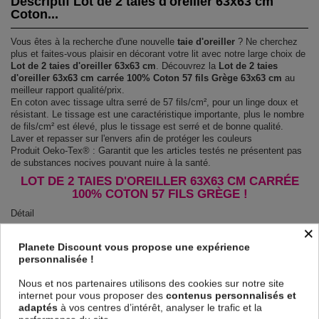
Descriptif Lot de 2 taies d'oreiller 63x63 cm
Coton...
Vous êtes à la recherche d'une nouvelle
taie d'oreiller
? Ne cherchez
plus et faites-vous plaisir en décorant votre lit avec notre large choix de
Lot de 2 taies d'oreiller 63x63 cm
. Découvrez la
Lot de 2 taies
d'oreiller 63x63 cm carrée 100% Coton 57 fils Grège 63x63 cm
au
meilleur rapport qualité/prix.
En coton avec tissage ultra serré de 57 fils/cm², pour un linge doux et
résistant. Le tissage est une caractéristique importante, plus le nombre
de fils/cm² est élevé, plus le tissage est serré et de bonne qualité.
Laver et repasser sur l'envers afin de protéger les couleurs
Produit Oeko-Tex® : Garantit que les articles testés ne présentent pas
de substances nocives pouvant nuire à la santé.
LOT DE 2 TAIES D'OREILLER 63X63 CM CARRÉE
100% COTON 57 FILS GRÈGE !
Détail
×
Matière : 100% Coton 57 fils
Couleur : Uni
Planete Discount vous propose une expérience
Entretien : Lavable en machine à 40°C
personnalisée !
Finition de la taie : Volant 2 cm
Modèle : Grège
Nous et nos partenaires utilisons des cookies sur notre site
Tissage serré - 57 fils /cm²
internet pour vous proposer des
contenus personnalisés et
adaptés
à vos centres d’intérêt, analyser le trafic et la
Dimensions & Guide