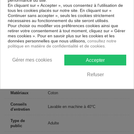
performance du site.
Taie d’oreiller
En cliquant sur « Accepter », vous consentez à l'utilisation de
60x60 - 63x63 - 65x65 cm : Carré
tous les cookies placés sur notre site. En cliquant sur «
50x70 cm : Rectangulaire
Continuer sans accepter », seuls les cookies strictement
Taie de traversin
nécessaires au fonctionnement du site seront utilisés.
85x185 cm : Cylindrique
Pour choisir ou modifier vos préférences cookies ainsi que
retirer votre consentement à tout moment, cliquez sur « Gérer
Contenu
mes cookies ». Pour en savoir plus sur les cookies et les
2 taies d'oreiller 63x63 cm Coton Tissage serré - 57 fils /cm²
données personnelles que nous utilisons,
consultez notre
politique en matière de confidentialité et de cookies.
Descriptif technique
Gérer mes cookies
Accepter
Certification
Oeko-Tex®
Refuser
Longueur
63
Matériaux
Coton
Conseils
Lavable en machine à 40°C
d'entretien
Type de
Adulte
public